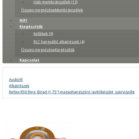
Hab membránszélek (13)
Összes megnézéseMembránszélek
HiFI
Kiegészítők
Kellékek (9)
RLC hangváltó alkatrészek (4)
Összes megnézéseKiegészítők
Kapcsolat
Audiofil
Alkatrészek
Reflex R50 Ring, Birad (1,75″) magashangszóró javítókészlet, szervizpille