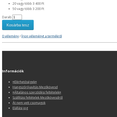
20 vagy több 3 400 Ft
50 vagy több 3 200 Ft
Darab
Kosárba tesz
0 vélemény
/
Írjon véleményt a termékről
Információk
¤Elérhetőségek¤
Hangszórójavítás Mezőkövesd
¤Általános szerződési feltételek¤
Szállítási feltételek Mezőkövesdről
Át nem vett csomagok
Elállási jog