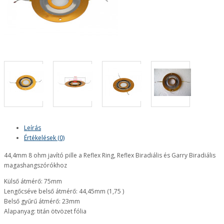
Leírás
Értékelések (0)
44,4mm 8 ohm javító pille a Reflex Ring, Reflex Biradiális és Garry Biradiális
magashangszórókhoz
Külső átmérő: 75mm
Lengőcséve belső átmérő: 44,45mm (1,75 )
Belső gyűrű átmérő: 23mm
Alapanyag: titán ötvözet fólia