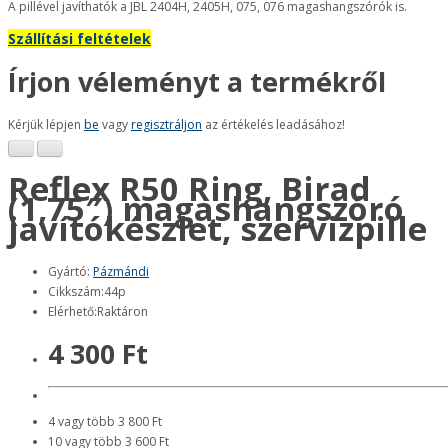
A pillével javíthatók a JBL 2404H, 2405H, 075, 076 magashangszórók is.
Szállítási feltételek
Írjon véleményt a termékről
Kérjük lépjen
be
vagy
regisztráljon
az értékelés leadásához!
Reflex R50 Ring, Birad
(1,75″) magashangszóró
javítókészlet, szervizpille
Gyártó:
Pázmándi
Cikkszám:44p
Elérhető:Raktáron
4 300 Ft
4 vagy több 3 800 Ft
10 vagy több 3 600 Ft