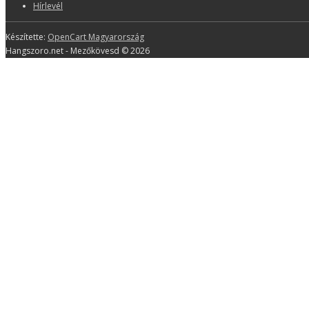
Hírlevél
Készítette:
OpenCart Magyarország
Hangszoro.net - Mezőkövesd © 2026