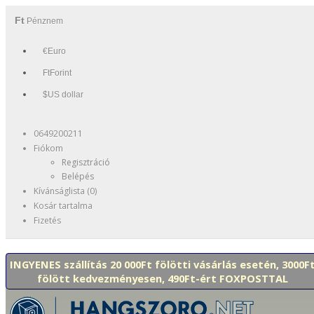
Ft
Pénznem
€Euro
FtForint
$US dollar
0649200211
Fiókom
Regisztráció
Belépés
Kívánságlista (0)
Kosár tartalma
Fizetés
INGYENES szállítás 20 000Ft fölötti vásárlás esetén, 3000F
fölött kedvezményesen, 490Ft-ért FOXPOSTTAL