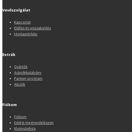
Vevőszolgálat
Kapcsolat
Elállás és visszaküldés
Honlaptérkép
Extrák
Gyártók
Ajándékutalvány
Partner program
Akciók
Fiókom
Fiókom
Eddigi megrendeléseim
Kívánságlista