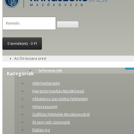
0 termék(ek) - 0 Ft
Az Ön kosara üres!
Információk
Kategóriák
¤Elérhetőségek¤
Hangszórójavítás Mezőkövesd
¤Általános szerződési feltételek¤
¤Impresszum¤
Szállítási feltételek Mezőkövesdről
Át nem vett csomagok
Elállási jog