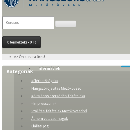
0 termék(ek) - 0 Ft
Az Ön kosara üres!
Információk
Kategóriák
¤Elérhetőségek¤
Hangszórójavítás Mezőkövesd
¤Általános szerződési feltételek¤
¤Impresszum¤
Szállítási feltételek Mezőkövesdről
Át nem vett csomagok
Elállási jog