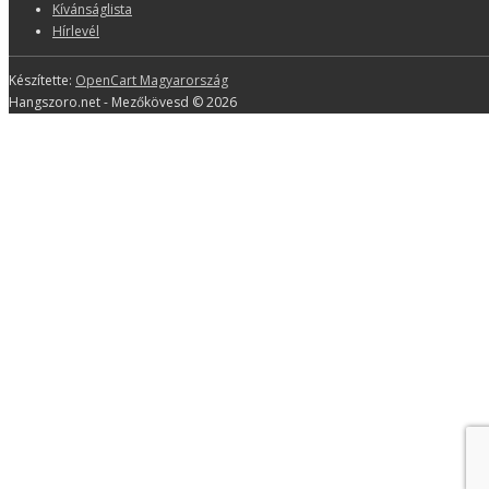
Kívánságlista
Hírlevél
Készítette:
OpenCart Magyarország
Hangszoro.net - Mezőkövesd © 2026