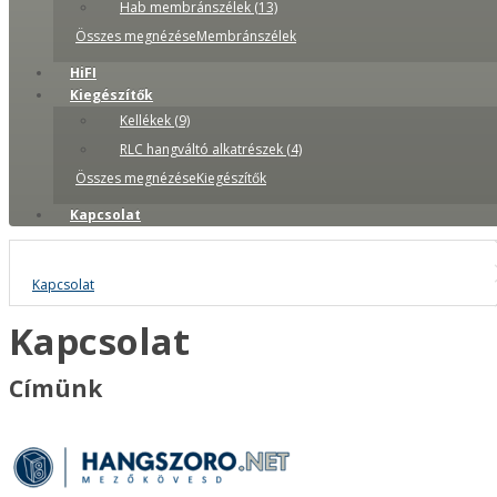
Hab membránszélek (13)
Összes megnézéseMembránszélek
HiFI
Kiegészítők
Kellékek (9)
RLC hangváltó alkatrészek (4)
Összes megnézéseKiegészítők
Kapcsolat
Kapcsolat
Kapcsolat
Címünk