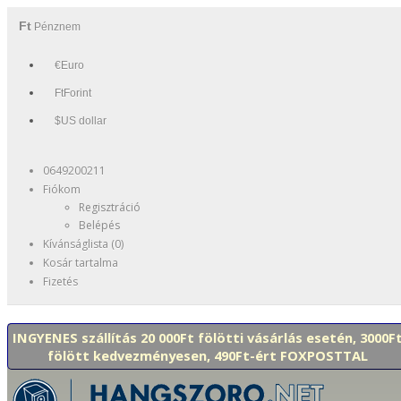
Ft
Pénznem
€Euro
FtForint
$US dollar
0649200211
Fiókom
Regisztráció
Belépés
Kívánságlista (0)
Kosár tartalma
Fizetés
INGYENES szállítás 20 000Ft fölötti vásárlás esetén, 3000F
fölött kedvezményesen, 490Ft-ért FOXPOSTTAL