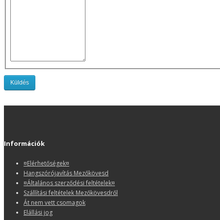
Információk
¤Elérhetőségek¤
Hangszórójavítás Mezőkövesd
¤Általános szerződési feltételek¤
Szállítási feltételek Mezőkövesdről
Át nem vett csomagok
Elállási jog