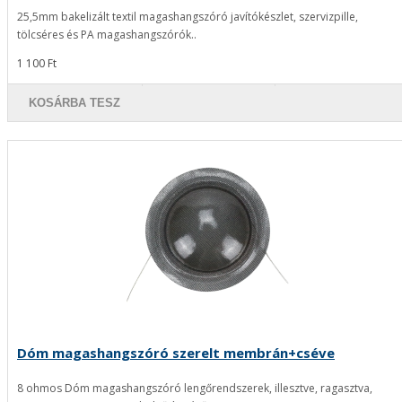
25,5mm bakelizált textil magashangszóró javítókészlet, szervizpille,
tölcséres és PA magashangszórók..
1 100 Ft
KOSÁRBA TESZ
Dóm magashangszóró szerelt membrán+cséve
8 ohmos Dóm magashangszóró lengőrendszerek, illesztve, ragasztva,