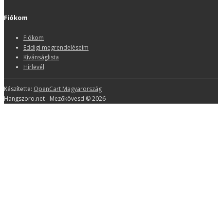
Fiókom
Fiókom
Eddigi megrendeléseim
Kívánságlista
Hírlevél
Készítette:
OpenCart Magyarország
Hangszoro.net - Mezőkövesd © 2026