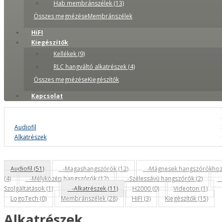
Hab membránszélek (13)
Összes megnézéseMembránszélek
HiFI
Kiegészítők
Kellékek (9)
RLC hangváltó alkatrészek (4)
Összes megnézéseKiegészítők
Kapcsolat
Audiofil
Alkatrészek
Audiofil (51)
-Magashangszórók (12)
-Mágnesek hangszórókho
(4)
-Mélyközép hangszórók (12)
-Szélessávú hangszórók (2)
Szolgáltatások (1)
-Alkatrészek (11)
H2000 (0)
Videoton (1)
LogoTech (0)
Membránszélek (28)
HiFI (3)
Kiegészítők (15)
Alkatrészek