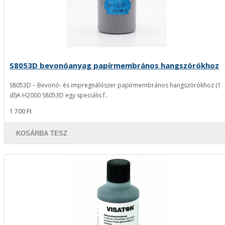
S8053D bevonóanyag papírmembrános hangszórókhoz
S8053D – Bevonó- és impregnálószer papírmembrános hangszórókhoz (1
dl)A H2000 S8053D egy speciális f..
1 700 Ft
KOSÁRBA TESZ