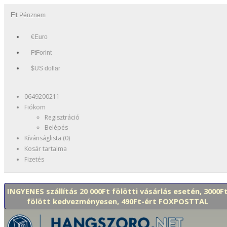
Ft
Pénznem
€Euro
FtForint
$US dollar
0649200211
Fiókom
Regisztráció
Belépés
Kívánságlista (0)
Kosár tartalma
Fizetés
INGYENES szállítás 20 000Ft fölötti vásárlás esetén, 3000F
fölött kedvezményesen, 490Ft-ért FOXPOSTTAL