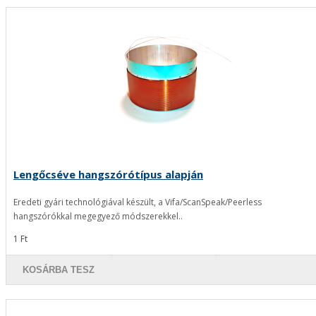
Lengőcséve hangszórótípus alapján
Eredeti gyári technológiával készült, a Vifa/ScanSpeak/Peerless
hangszórókkal megegyező módszerekkel..
1 Ft
KOSÁRBA TESZ