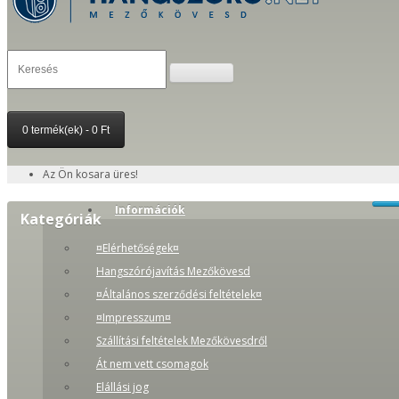
0 termék(ek) - 0 Ft
Az Ön kosara üres!
Információk
Kategóriák
¤Elérhetőségek¤
Hangszórójavítás Mezőkövesd
¤Általános szerződési feltételek¤
¤Impresszum¤
Szállítási feltételek Mezőkövesdről
Át nem vett csomagok
Elállási jog