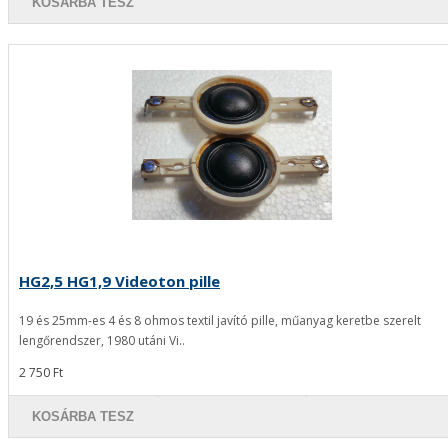
KOSÁRBA TESZ
HG2,5 HG1,9 Videoton pille
19 és 25mm-es 4 és 8 ohmos textil javító pille, műanyag keretbe szerelt
lengőrendszer, 1980 utáni Vi..
2 750 Ft
KOSÁRBA TESZ