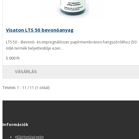
Visaton LTS 50 bevonóanyag
LTS 50 – Bevonó- és impregnálószer papírmembrános hangszórókhoz (50
ml)A termék helyettesítője ezen ..
5 000 Ft
VÁSÁRLÁS
Tételek: 1 - 11 / 11 (1 oldal)
Információk
¤Elérhetőségek¤