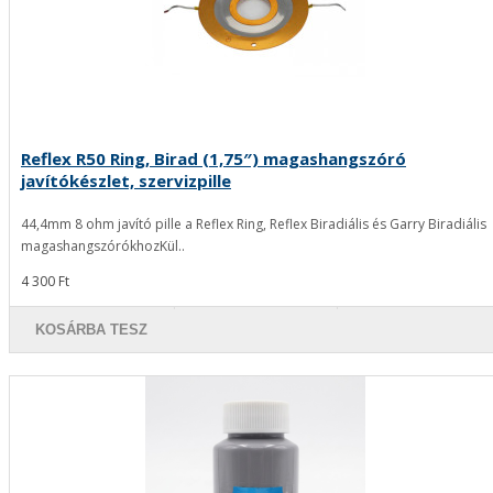
Reflex R50 Ring, Birad (1,75″) magashangszóró
javítókészlet, szervizpille
44,4mm 8 ohm javító pille a Reflex Ring, Reflex Biradiális és Garry Biradiális
magashangszórókhozKül..
4 300 Ft
KOSÁRBA TESZ