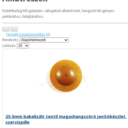
Esztétikailag kifogástalan, válogatott alkatrészek, hangszórók igényes
javításához, felújításához.
Termék összehasonlítás (0)
Rendezés:
Listázás:
25,5mm bakelizált textil magashangszóró javítókészlet,
szervizpille