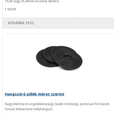
19,43 vagy 25,45mm-es belső átmérő..
1 550 Ft
KOSÁRBA TESZ
Hangszóró pillék méret szerint
Nagy kitérésű és engedékenységű, kiváló minőségű, pontosan formázott,
hosszú élettartamú mélyhangszó..