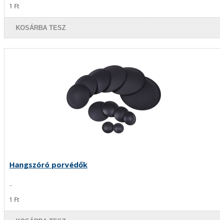
1 Ft
KOSÁRBA TESZ
Hangszóró porvédők
..
1 Ft