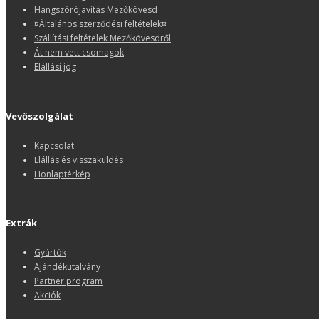
Hangszórójavítás Mezőkövesd
¤Általános szerződési feltételek¤
Szállítási feltételek Mezőkövesdről
Át nem vett csomagok
Elállási jog
Vevőszolgálat
Kapcsolat
Elállás és visszaküldés
Honlaptérkép
Extrák
Gyártók
Ajándékutalvány
Partner program
Akciók