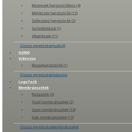
Mágnesek hangszórókhoz (4)
Mélyközép hangszórók (12)
Szélessávú hangszórók (2)
Szolgáltatások (1)
Alkatrészek (11)
Összes megnézéseAudiofil
H2000
Videoton
Magashangszórók (1)
Összes megnézéseVideoton
LogoTech
Membránszélek
Ragasztók (3)
Textil membránszélek (2)
Gumi membránszélek (10)
Hab membránszélek (13)
Összes megnézéseMembránszélek