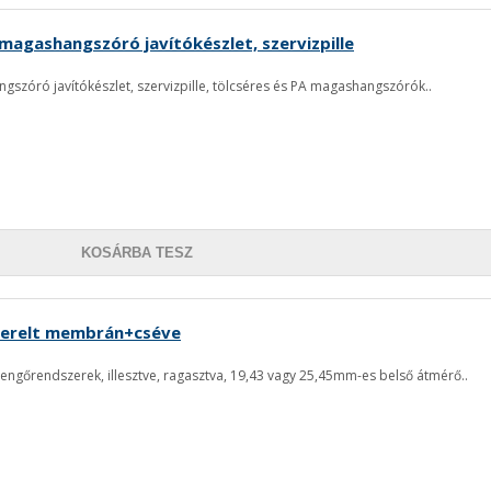
 magashangszóró javítókészlet, szervizpille
gszóró javítókészlet, szervizpille, tölcséres és PA magashangszórók..
KOSÁRBA TESZ
erelt membrán+cséve
őrendszerek, illesztve, ragasztva, 19,43 vagy 25,45mm-es belső átmérő..