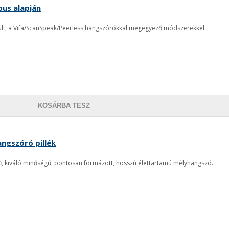
us alapján
zült, a Vifa/ScanSpeak/Peerless hangszórókkal megegyező módszerekkel..
KOSÁRBA TESZ
angszóró pillék
, kiváló minőségű, pontosan formázott, hosszú élettartamú mélyhangszó..