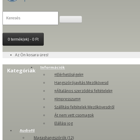
0 termék(ek) - 0 Ft
Az Ön kosara üres!
Információk
Kategóriák
¤Elérhetőségek¤
Hangszórójavítás Mezőkövesd
¤Általános szerződési feltételek¤
¤Impresszum¤
Szállítási feltételek Mezőkövesdről
Át nem vett csomagok
Elállási jog
Audiofil
Magashangszórók (12)