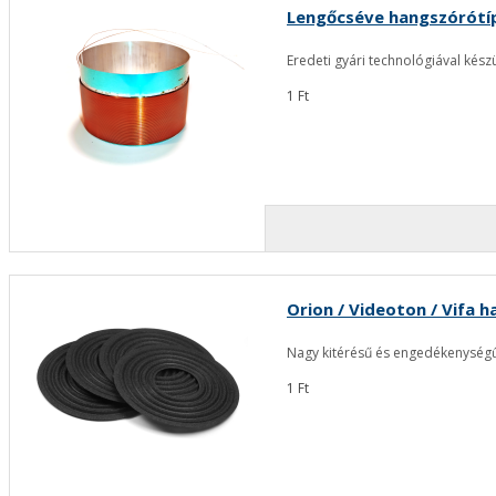
Lengőcséve hangszórótíp
Eredeti gyári technológiával kés
1 Ft
Orion / Videoton / Vifa h
Nagy kitérésű és engedékenységű
1 Ft