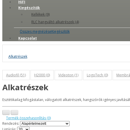
HiFI
Kiegészítők
Kellékek (9)
RLC hangváltó alkatrészek (4)
Összes megnézéseKiegészítők
Kapcsolat
Alkatrészek
Audiofil (51)
H2000 (0)
Videoton (1)
LogoTech (0)
Membrán
Alkatrészek
Esztétikailag kifogástalan, válogatott alkatrészek, hangszórók igényes javításáh
Termék összehasonlítás (0)
Rendezés:
Listázás: