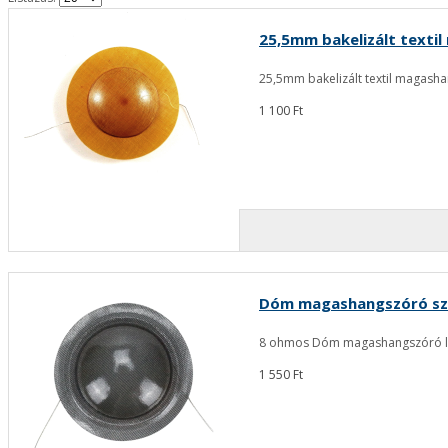
25,5mm bakelizált textil
25,5mm bakelizált textil magashan
1 100 Ft
Dóm magashangszóró sz
8 ohmos Dóm magashangszóró leng
1 550 Ft