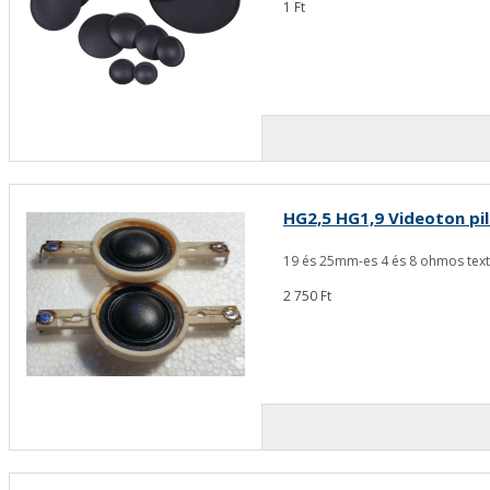
1 Ft
HG2,5 HG1,9 Videoton pil
19 és 25mm-es 4 és 8 ohmos textil
2 750 Ft