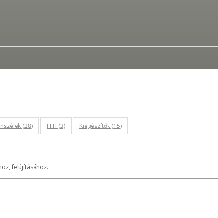
szélek (28)
HiFI (3)
Kiegészítők (15)
oz, felújításához.