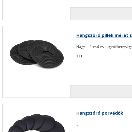
Hangszóró pillék méret s
Nagy kitérésű és engedékenységű
1 Ft
Hangszóró porvédők
..