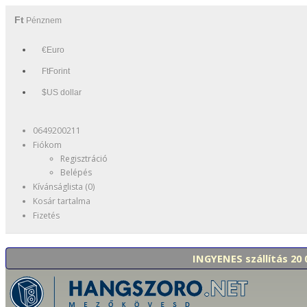
Ft
Pénznem
€Euro
FtForint
$US dollar
0649200211
Fiókom
Regisztráció
Belépés
Kívánságlista (0)
Kosár tartalma
Fizetés
INGYENES szállítás 20