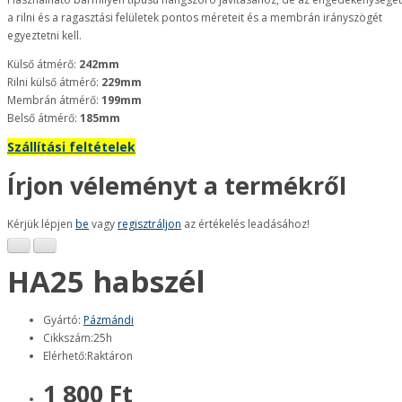
a rilni és a ragasztási felületek pontos méreteit és a membrán irányszögét
egyeztetni kell.
Külső átmérő:
242mm
Rilni külső átmérő:
229mm
Membrán átmérő:
199mm
Belső átmérő:
185mm
Szállítási feltételek
Írjon véleményt a termékről
Kérjük lépjen
be
vagy
regisztráljon
az értékelés leadásához!
HA25 habszél
Gyártó:
Pázmándi
Cikkszám:25h
Elérhető:Raktáron
1 800 Ft