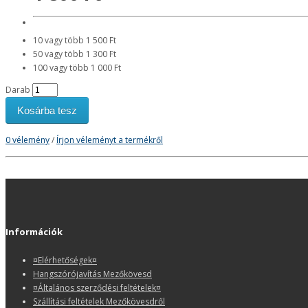
10 vagy több 1 500 Ft
50 vagy több 1 300 Ft
100 vagy több 1 000 Ft
Darab
Kosárba tesz
0 vélemény
/
Írjon véleményt a termékről
Információk
¤Elérhetőségek¤
Hangszórójavítás Mezőkövesd
¤Általános szerződési feltételek¤
Szállítási feltételek Mezőkövesdről