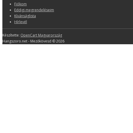
Fiókom
Eddigi megrendeléseim
Kívánságlista
Hírlevél
Készítette:
OpenCart Magyarország
Hangszoro.net - Mezőkövesd © 2026