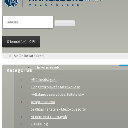
0 termék(ek) - 0 Ft
Az Ön kosara üres!
Információk
Kategóriák
¤Elérhetőségek¤
Hangszórójavítás Mezőkövesd
¤Általános szerződési feltételek¤
¤Impresszum¤
Szállítási feltételek Mezőkövesdről
Át nem vett csomagok
Elállási jog