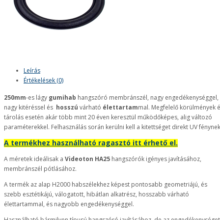
Leírás
Értékelések (0)
250mm
-es lágy
gumihab
hangszóró membránszél, nagy engedékenységgel,
nagy kitéréssel és
hosszú
várható
élettartam
mal. Megfelelő körülmények 
tárolás esetén akár több mint 20 éven keresztül működőképes, alig változó
paraméterekkel. Felhasználás során kerülni kell a kitettséget direkt UV fénynek
A termékhez használható ragasztó itt érhető el.
A méretek ideálisak a
Videoton HA25
hangszórók igényes javításához,
membránszél pótlásához.
A termék az alap H2000 habszélekhez képest pontosabb geometriájú, és
szebb esztétikájú, válogatott, hibátlan alkatrész, hosszabb várható
élettartammal, és nagyobb engedékenységgel.
Használható bármilyen típusú hangszóró javításához, de az engedékenységet