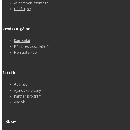
Át nem vett csomagok
Elállási jog
Vevőszolgálat
Kapcsolat
Elállás és visszaküldés
Honlaptérkép
Extrák
Gyártók
Ajándékutalvány
Partner program
Akciók
Fiókom