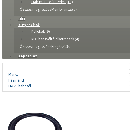
Hab membránszélek (13)
Összes megnézéseMembránszélek
HiFI
Kiegészítők
Kellékek (9)
RLC hangváltó alkatrészek (4)
Összes megnézéseKiegészítők
Kapcsolat
Márka
Pázmándi
HA25 habszél