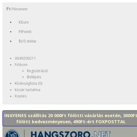
Ft
Pénznem
€Euro
FtForint
$US dollar
0649200211
Fiókom
Regisztráció
Belépés
Kívánságlista (0)
Kosár tartalma
Fizetés
INGYENES szállítás 20 000Ft fölötti vásárlás esetén, 3000F
fölött kedvezményesen, 490Ft-ért FOXPOSTTAL