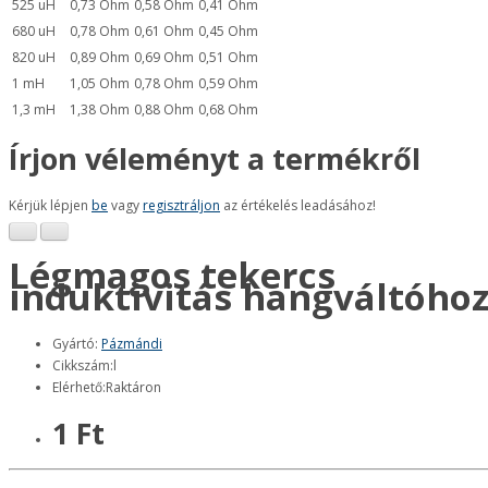
525 uH
0,73 Ohm
0,58 Ohm
0,41 Ohm
680 uH
0,78 Ohm
0,61 Ohm
0,45 Ohm
820 uH
0,89 Ohm
0,69 Ohm
0,51 Ohm
1 mH
1,05 Ohm
0,78 Ohm
0,59 Ohm
1,3 mH
1,38 Ohm
0,88 Ohm
0,68 Ohm
Írjon véleményt a termékről
Kérjük lépjen
be
vagy
regisztráljon
az értékelés leadásához!
Légmagos tekercs
induktivitás hangváltóho
Gyártó:
Pázmándi
Cikkszám:l
Elérhető:Raktáron
1 Ft