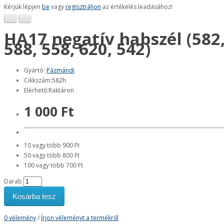
Kérjük lépjen
be
vagy
regisztráljon
az értékelés leadásához!
HA17 negatív habszél (582
588, 558, 620, 542)
Gyártó:
Pázmándi
Cikkszám:582h
Elérhető:Raktáron
1 000 Ft
10 vagy több 900 Ft
50 vagy több 800 Ft
100 vagy több 700 Ft
Darab
Kosárba tesz
0 vélemény
/
Írjon véleményt a termékről