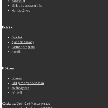
Kapcsolat
Elállás és visszaküldés
Honlaptérkép
Extrák
Gyártók
Ajándékutalvány
Partner program
Akciók
Fiókom
Fiókom
Eddigi megrendeléseim
Kívánságlista
Hírlevél
Készítette:
OpenCart Magyarország