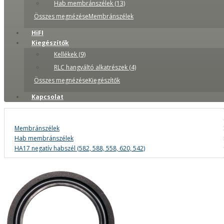
Hab membránszélek (13)
Összes megnézéseMembránszélek
HiFI
Kiegészítők
Kellékek (9)
RLC hangváltó alkatrészek (4)
Összes megnézéseKiegészítők
Kapcsolat
Membránszélek
Hab membránszélek
HA17 negatív habszél (582, 588, 558, 620, 542)