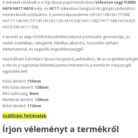
A méretek ideálisak a a régi típusú papírmembrános
Videoton vagy H2000
HA16 HA17 HA18
mély- és
HC17
szélessávú hangszórók igényes javításához,
membránszél pótlásához. A pontos típusszámok: HA16/1108 HA17/1068
HA17/1148 HA17/1145 HA18/1128 HA16-542 HA17-582 HA17-588 HA18-620
HA18-595 HC17-558
A termék az alap H2000 habszélekhez képest pontosabb geometriájú, és
szebb esztétikájú, válogatott, hibátlan alkatrész, hosszabb várható
élettartammal, és nagyobb engedékenységgel.
Használható bármilyen típusú hangszóró javításához, de az engedékenységet
a rilni és a ragasztási felületek pontos méreteit és a membrán irányszögét
egyeztetni kell.
Külső átmérő:
155mm
Rilni külső átmérő:
138mm
Rilni szélesség:
9mm
Membrán átmérő:
120mm
Belső átmérő:
112mm
Szállítási feltételek
Írjon véleményt a termékről