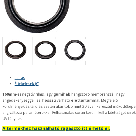
Leírás
Értékelések (0)
160mm
-es negatív rilnis, lágy
gumihab
hangszóró membránszél, nagy
engedékenységgel, és
hosszú
várható
élettartam
mal. Megfelelő
körülmények és tárolás esetén akár több mint 20 éven keresztül működőképe
alig változó paraméterekkel. Felhasználás során kerülni kell a kitettséget direk
UV fénynek.
A termékhez használható ragasztó itt érhető el.