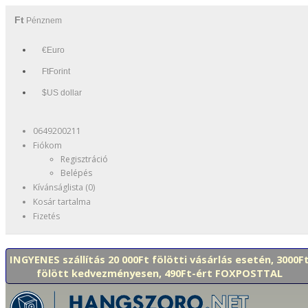
Ft
Pénznem
€Euro
FtForint
$US dollar
0649200211
Fiókom
Regisztráció
Belépés
Kívánságlista (0)
Kosár tartalma
Fizetés
INGYENES szállítás 20 000Ft fölötti vásárlás esetén, 3000F
fölött kedvezményesen, 490Ft-ért FOXPOSTTAL