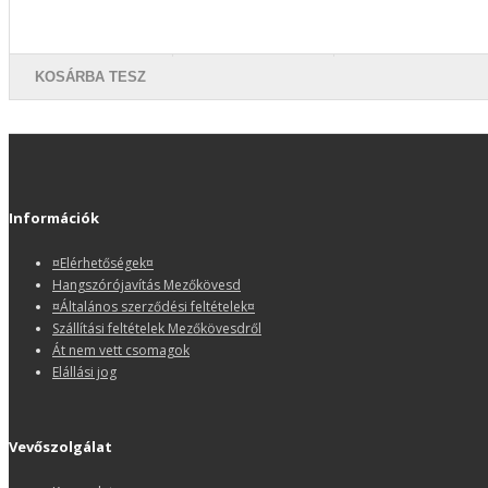
KOSÁRBA TESZ
Információk
¤Elérhetőségek¤
Hangszórójavítás Mezőkövesd
¤Általános szerződési feltételek¤
Szállítási feltételek Mezőkövesdről
Át nem vett csomagok
Elállási jog
Vevőszolgálat