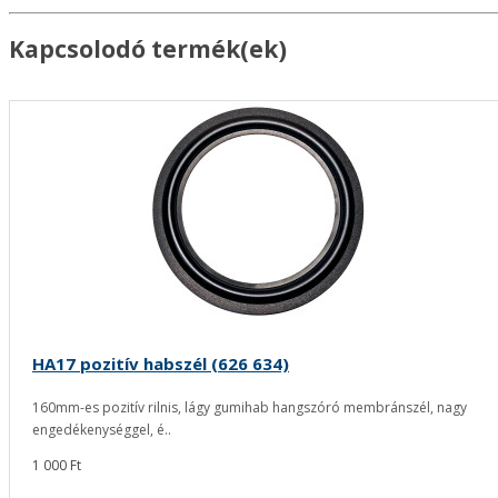
Kapcsolodó termék(ek)
HA17 pozitív habszél (626 634)
160mm-es pozitív rilnis, lágy gumihab hangszóró membránszél, nagy
engedékenységgel, é..
1 000 Ft