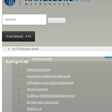
0 termék(ek) - 0 Ft
Az Ön kosara üres!
Információk
Kategóriák
¤Elérhetőségek¤
Hangszórójavítás Mezőkövesd
¤Általános szerződési feltételek¤
¤Impresszum¤
Szállítási feltételek Mezőkövesdről
Át nem vett csomagok
Elállási jog