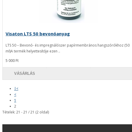
Visaton LTS 50 bevonóanyag
LTS 50 – Bevonó- és impregnálószer papírmembrános hangszórókhoz (50
ml)A termék helyettesítője ezen ..
5 000 Ft
VÁSÁRLÁS
|<
<
1
2
Tételek: 21 - 21 / 21 (2 oldal)