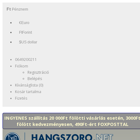
Ft
Pénznem
€Euro
FtForint
$US dollar
0649200211
Fiókom
Regisztráció
Belépés
Kívánságlista (0)
Kosár tartalma
Fizetés
INGYENES szállítás 20 000Ft fölötti vásárlás esetén, 3000F
fölött kedvezményesen, 490Ft-ért FOXPOSTTAL