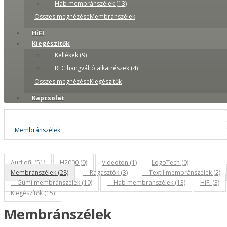
Hab membránszélek (13)
Összes megnézéseMembránszélek
HiFI
Kiegészítők
Kellékek (9)
RLC hangváltó alkatrészek (4)
Összes megnézéseKiegészítők
Kapcsolat
Membránszélek
Audiofil (51)
H2000 (0)
Videoton (1)
LogoTech (0)
Membránszélek (28)
-Ragasztók (3)
-Textil membránszélek (2)
-Gumi membránszélek (10)
-Hab membránszélek (13)
HiFI (3)
Kiegészítők (15)
Membránszélek