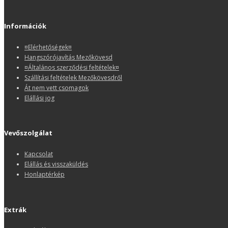
Információk
¤Elérhetőségek¤
Hangszórójavítás Mezőkövesd
¤Általános szerződési feltételek¤
Szállítási feltételek Mezőkövesdről
Át nem vett csomagok
Elállási jog
Vevőszolgálat
Kapcsolat
Elállás és visszaküldés
Honlaptérkép
Extrák