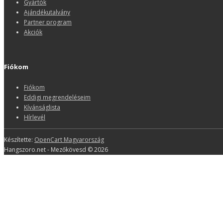
Gyártók
Ajándékutalvány
Partner program
Akciók
Fiókom
Fiókom
Eddigi megrendeléseim
Kívánságlista
Hírlevél
Készítette:
OpenCart Magyarország
Hangszoro.net - Mezőkövesd © 2026