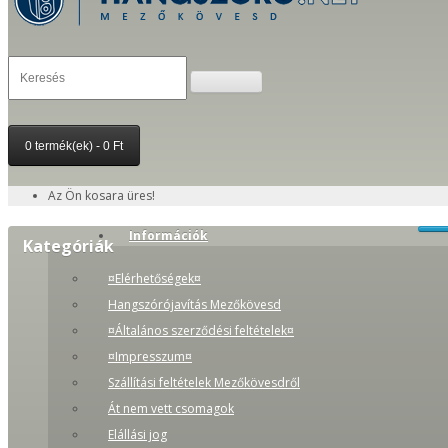
0 termék(ek) - 0 Ft
Az Ön kosara üres!
Információk
Kategóriák
¤Elérhetőségek¤
Hangszórójavítás Mezőkövesd
¤Általános szerződési feltételek¤
¤Impresszum¤
Szállítási feltételek Mezőkövesdről
Át nem vett csomagok
Elállási jog