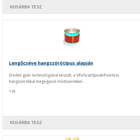
KOSÁRBA TESZ
Lengőcséve hangszórótípus alapján
Eredeti gyári technológiával készült, a Vifa/ScanSpeak/Peerless
hangszórókkal megegyező módszerekkel..
1 Ft
KOSÁRBA TESZ