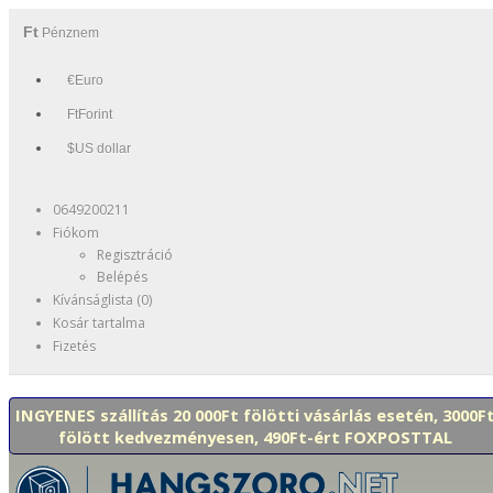
Ft
Pénznem
€Euro
FtForint
$US dollar
0649200211
Fiókom
Regisztráció
Belépés
Kívánságlista (0)
Kosár tartalma
Fizetés
INGYENES szállítás 20 000Ft fölötti vásárlás esetén, 3000F
fölött kedvezményesen, 490Ft-ért FOXPOSTTAL