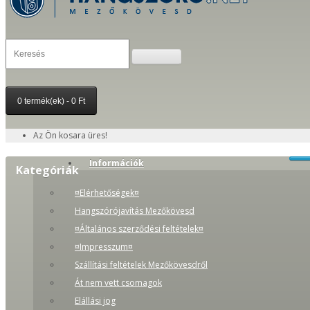
0 termék(ek) - 0 Ft
Az Ön kosara üres!
Információk
Kategóriák
¤Elérhetőségek¤
Hangszórójavítás Mezőkövesd
¤Általános szerződési feltételek¤
¤Impresszum¤
Szállítási feltételek Mezőkövesdről
Át nem vett csomagok
Elállási jog