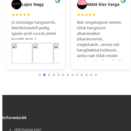
Információk
¤Elérhetőségek¤