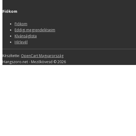
Fiókom
Fiókom
Eddigi megrendeléseim
Kívánságlista
Hírlevél
Készítette:
OpenCart Magyarország
Hangszoro.net - Mezőkövesd © 2026