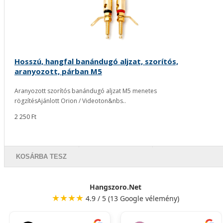
Hosszú, hangfal banándugó aljzat, szorítós,
aranyozott, párban M5
Aranyozott szorítós banándugó aljzat M5 menetes
rögzítésAjánlott Orion / Videoton&nbs..
2 250 Ft
KOSÁRBA TESZ