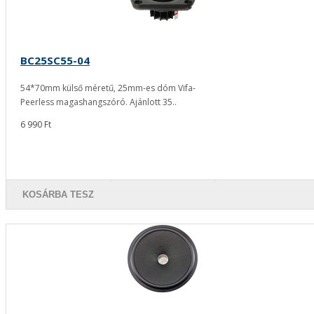
BC25SC55-04
54*70mm külső méretű, 25mm-es dóm Vifa-
Peerless magashangszóró. Ajánlott 35..
6 990 Ft
KOSÁRBA TESZ