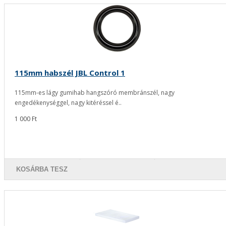
115mm habszél JBL Control 1
115mm-es lágy gumihab hangszóró membránszél, nagy
engedékenységgel, nagy kitéréssel é..
1 000 Ft
KOSÁRBA TESZ