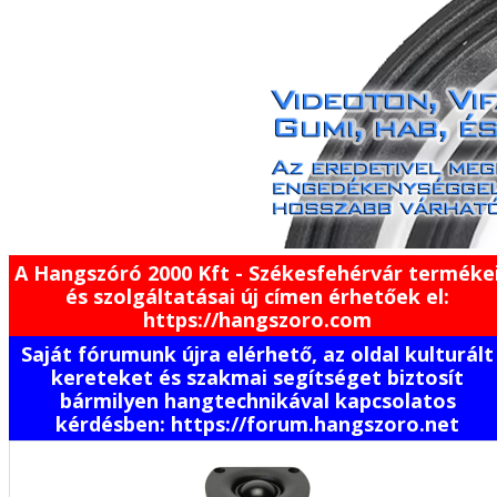
A Hangszóró 2000 Kft - Székesfehérvár terméke
és szolgáltatásai új címen érhetőek el:
https://hangszoro.com
Saját fórumunk újra elérhető, az oldal kulturált
kereteket és szakmai segítséget biztosít
bármilyen hangtechnikával kapcsolatos
kérdésben: https://forum.hangszoro.net