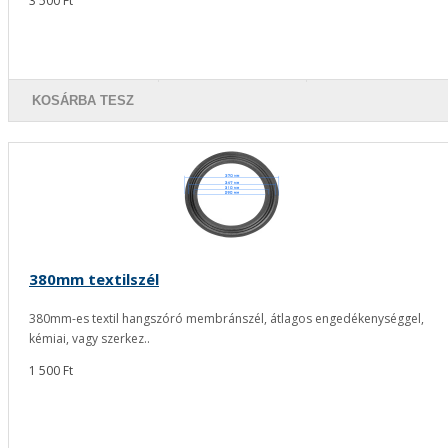
3 500 Ft
KOSÁRBA TESZ
380mm textilszél
380mm-es textil hangszóró membránszél, átlagos engedékenységgel,
kémiai, vagy szerkez..
1 500 Ft