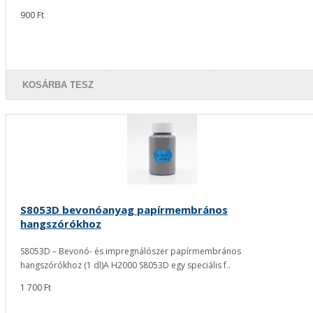
900 Ft
KOSÁRBA TESZ
S8053D bevonóanyag papírmembrános
hangszórókhoz
S8053D – Bevonó- és impregnálószer papírmembrános
hangszórókhoz (1 dl)A H2000 S8053D egy speciális f..
1 700 Ft