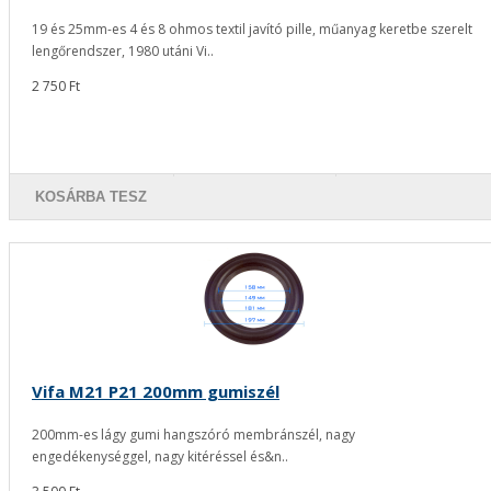
19 és 25mm-es 4 és 8 ohmos textil javító pille, műanyag keretbe szerelt
lengőrendszer, 1980 utáni Vi..
2 750 Ft
KOSÁRBA TESZ
Vifa M21 P21 200mm gumiszél
200mm-es lágy gumi hangszóró membránszél, nagy
engedékenységgel, nagy kitéréssel és&n..