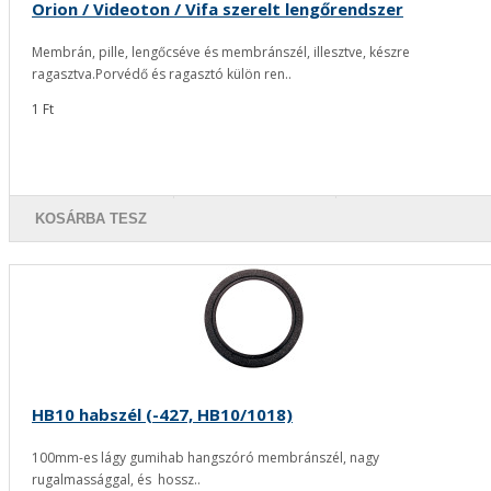
Orion / Videoton / Vifa szerelt lengőrendszer
Membrán, pille, lengőcséve és membránszél, illesztve, készre
ragasztva.Porvédő és ragasztó külön ren..
1 Ft
KOSÁRBA TESZ
HB10 habszél (-427, HB10/1018)
100mm-es lágy gumihab hangszóró membránszél, nagy
rugalmassággal, és hossz..