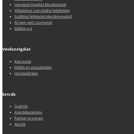
Hangszórójavítás Mezőkövesd
¤Általános szerződési feltételek¤
Szállítási feltételek Mezőkövesdről
Át nem vett csomagok
Elállási jog
Vevőszolgálat
Kapcsolat
Elállás és visszaküldés
Honlaptérkép
Extrák
Gyártók
Ajándékutalvány
Partner program
Akciók