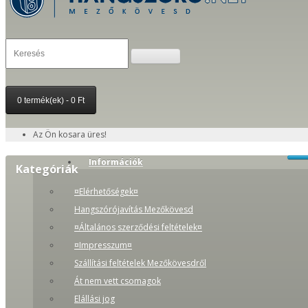
0 termék(ek) - 0 Ft
Az Ön kosara üres!
Információk
Kategóriák
¤Elérhetőségek¤
Hangszórójavítás Mezőkövesd
¤Általános szerződési feltételek¤
¤Impresszum¤
Szállítási feltételek Mezőkövesdről
Át nem vett csomagok
Elállási jog