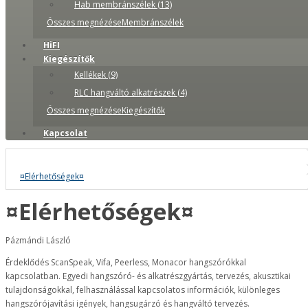
Hab membránszélek (13)
Összes megnézéseMembránszélek
HiFI
Kiegészítők
Kellékek (9)
RLC hangváltó alkatrészek (4)
Összes megnézéseKiegészítők
Kapcsolat
¤Elérhetőségek¤
¤Elérhetőségek¤
Pázmándi László
Érdeklődés ScanSpeak, Vifa, Peerless, Monacor hangszórókkal
kapcsolatban.
Egyedi hangszóró- és alkatrészgyártás, tervezés, akusztikai
tulajdonságokkal, felhasználással kapcsolatos információk, különleges
hangszórójavítási igények, hangsugárzó és hangváltó tervezés.