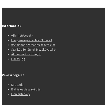
Információk
¤Elérhetőségek¤
Hangszórójavítás Mezőkövesd
¤Általános szerződési feltételek¤
Szállítási feltételek Mezőkövesdről
Át nem vett csomagok
Elállási jog
Vevőszolgálat
Kapcsolat
Elállás és visszaküldés
Honlaptérkép