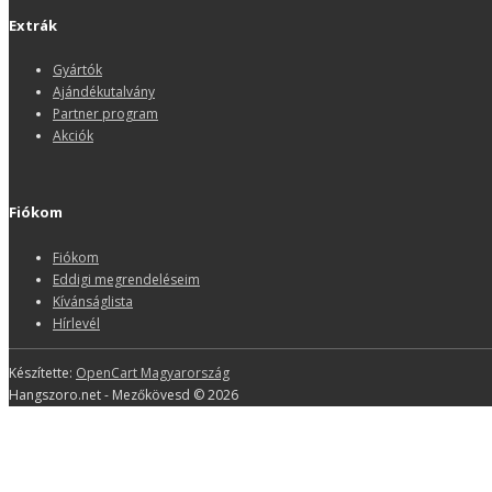
Extrák
Gyártók
Ajándékutalvány
Partner program
Akciók
Fiókom
Fiókom
Eddigi megrendeléseim
Kívánságlista
Hírlevél
Készítette:
OpenCart Magyarország
Hangszoro.net - Mezőkövesd © 2026