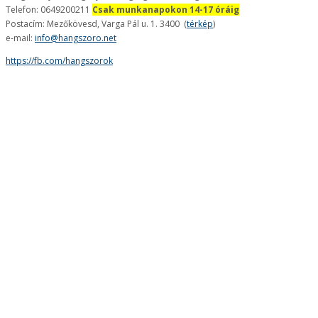
Telefon: 0649200211
Csak munkanapokon 14-17 óráig
Postacím: Mezőkövesd, Varga Pál u. 1. 3400 (
térkép
)
e-mail:
info@hangszoro.net
https://fb.com/hangszorok