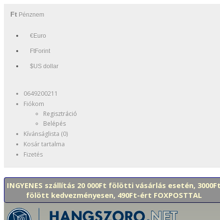
Ft
Pénznem
€Euro
FtForint
$US dollar
0649200211
Fiókom
Regisztráció
Belépés
Kívánságlista (0)
Kosár tartalma
Fizetés
INGYENES szállítás 20 000Ft fölötti vásárlás esetén, 3000F
fölött kedvezményesen, 490Ft-ért FOXPOSTTAL