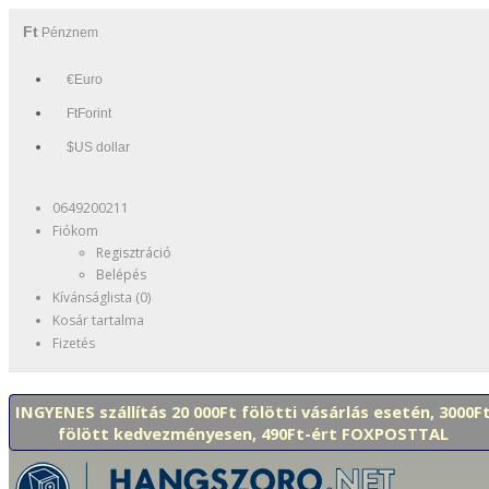
Ft
Pénznem
€Euro
FtForint
$US dollar
0649200211
Fiókom
Regisztráció
Belépés
Kívánságlista (0)
Kosár tartalma
Fizetés
INGYENES szállítás 20 000Ft fölötti vásárlás esetén, 3000F
fölött kedvezményesen, 490Ft-ért FOXPOSTTAL