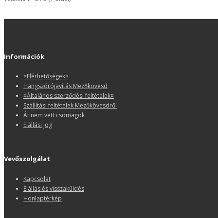
Információk
¤Elérhetőségek¤
Hangszórójavítás Mezőkövesd
¤Általános szerződési feltételek¤
Szállítási feltételek Mezőkövesdről
Át nem vett csomagok
Elállási jog
Vevőszolgálat
Kapcsolat
Elállás és visszaküldés
Honlaptérkép