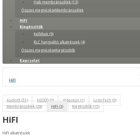
Hab membránszélek (13)
Összes megnézéseMembránszélek
HiFI
Kiegészítők
Kellékek (9)
RLC hangváltó alkatrészek (4)
Összes megnézéseKiegészítők
Kapcsolat
HiFI
Audiofil (51)
H2000 (0)
Videoton (1)
LogoTech (0)
Membránszélek (28)
HiFI (3)
Kiegészítők (15)
HiFI
HiFi alkatrészek