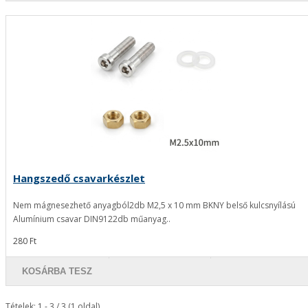
Hangszedő csavarkészlet
Nem mágnesezhető anyagból2db M2,5 x 10 mm BKNY belső kulcsnyílású
Alumínium csavar DIN9122db műanyag..
280 Ft
KOSÁRBA TESZ
Tételek: 1 - 3 / 3 (1 oldal)