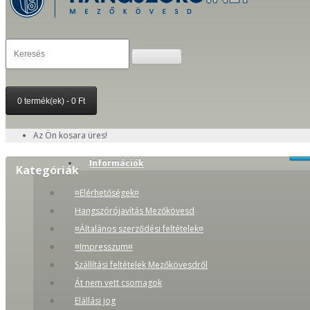
0 termék(ek) - 0 Ft
Az Ön kosara üres!
Információk
Kategóriák
¤Elérhetőségek¤
Hangszórójavítás Mezőkövesd
¤Általános szerződési feltételek¤
¤Impresszum¤
Szállítási feltételek Mezőkövesdről
Át nem vett csomagok
Elállási jog