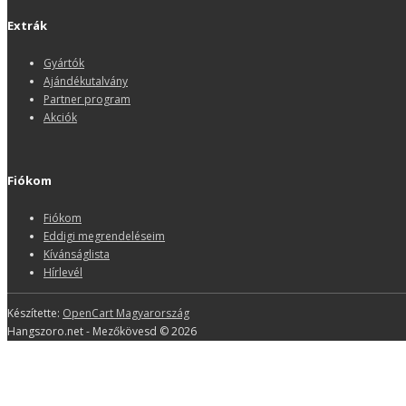
Extrák
Gyártók
Ajándékutalvány
Partner program
Akciók
Fiókom
Fiókom
Eddigi megrendeléseim
Kívánságlista
Hírlevél
Készítette:
OpenCart Magyarország
Hangszoro.net - Mezőkövesd © 2026