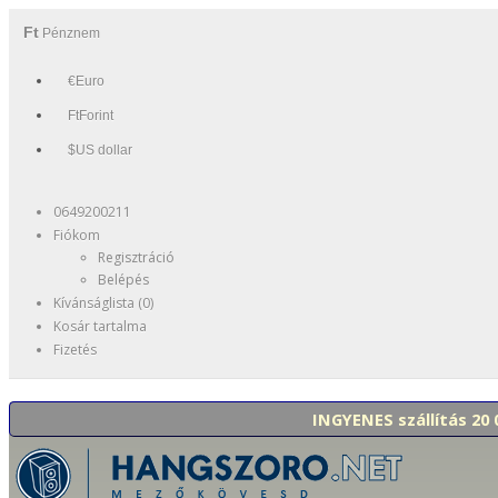
Ft
Pénznem
€Euro
FtForint
$US dollar
0649200211
Fiókom
Regisztráció
Belépés
Kívánságlista (0)
Kosár tartalma
Fizetés
INGYENES szállítás 20