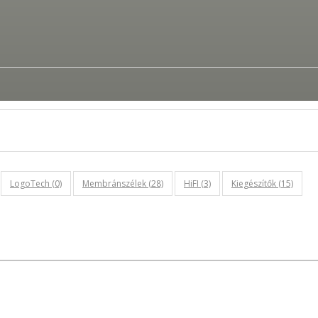
LogoTech (0)
Membránszélek (28)
HiFI (3)
Kiegészítők (15)