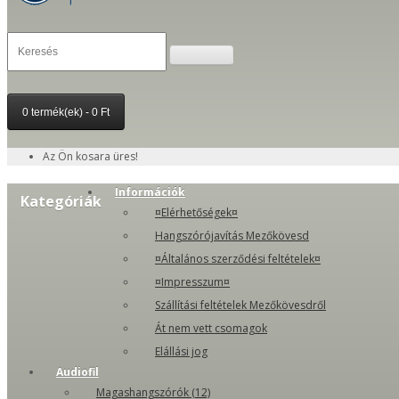
0 termék(ek) - 0 Ft
Az Ön kosara üres!
Információk
Kategóriák
¤Elérhetőségek¤
Hangszórójavítás Mezőkövesd
¤Általános szerződési feltételek¤
¤Impresszum¤
Szállítási feltételek Mezőkövesdről
Át nem vett csomagok
Elállási jog
Audiofil
Magashangszórók (12)