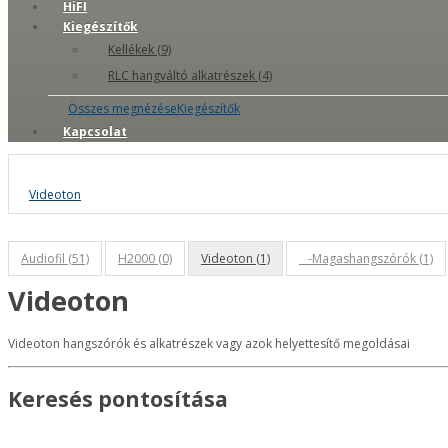
HiFI
Kiegészítők
Kellékek (9)
RLC hangváltó alkatrészek (4)
Összes megnézéseKiegészítők
Kapcsolat
Videoton
Audiofil (51)
H2000 (0)
Videoton (1)
-Magashangszórók (1)
Videoton
Videoton hangszórók és alkatrészek vagy azok helyettesítő megoldásai
Keresés pontosítása