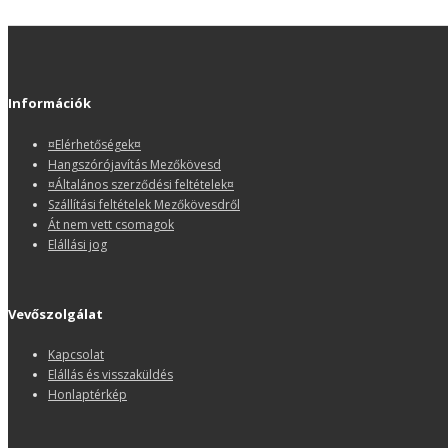
Információk
¤Elérhetőségek¤
Hangszórójavítás Mezőkövesd
¤Általános szerződési feltételek¤
Szállítási feltételek Mezőkövesdről
Át nem vett csomagok
Elállási jog
Vevőszolgálat
Kapcsolat
Elállás és visszaküldés
Honlaptérkép