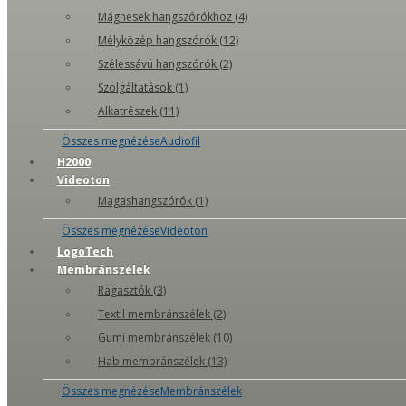
Mágnesek hangszórókhoz (4)
Mélyközép hangszórók (12)
Szélessávú hangszórók (2)
Szolgáltatások (1)
Alkatrészek (11)
Összes megnézéseAudiofil
H2000
Videoton
Magashangszórók (1)
Összes megnézéseVideoton
LogoTech
Membránszélek
Ragasztók (3)
Textil membránszélek (2)
Gumi membránszélek (10)
Hab membránszélek (13)
Összes megnézéseMembránszélek