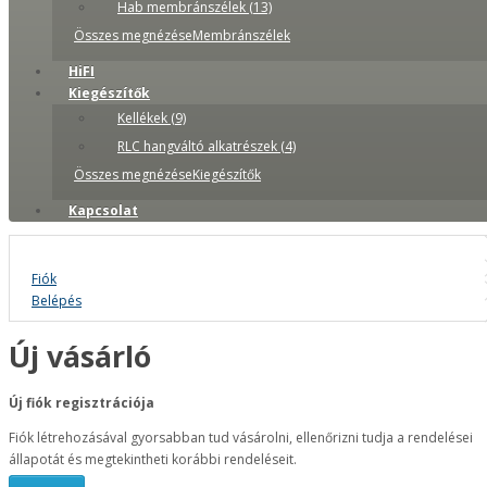
Hab membránszélek (13)
Összes megnézéseMembránszélek
HiFI
Kiegészítők
Kellékek (9)
RLC hangváltó alkatrészek (4)
Összes megnézéseKiegészítők
Kapcsolat
Fiók
Belépés
Új vásárló
Új fiók regisztrációja
Fiók létrehozásával gyorsabban tud vásárolni, ellenőrizni tudja a rendelései
állapotát és megtekintheti korábbi rendeléseit.