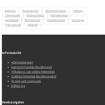
Belépés
Regisztráció
Elfelejtett jelszó
Fiókom
Címjegyzék
Kívánságlista
Rendeléseim
Letöltések
Előfizetések
Hűségpontok
Visszáruk
Tranzakciók
Hírlevél
Információk
¤Elérhetőségek¤
Hangszórójavítás Mezőkövesd
¤Általános szerződési feltételek¤
Szállítási feltételek Mezőkövesdről
Át nem vett csomagok
Elállási jog
Vevőszolgálat