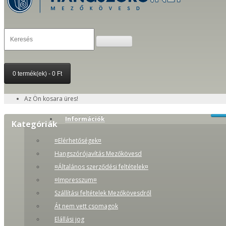
0 termék(ek) - 0 Ft
Az Ön kosara üres!
Információk
Kategóriák
¤Elérhetőségek¤
Hangszórójavítás Mezőkövesd
¤Általános szerződési feltételek¤
¤Impresszum¤
Szállítási feltételek Mezőkövesdről
Át nem vett csomagok
Elállási jog