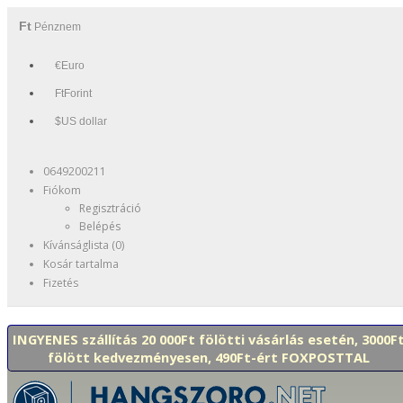
Ft
Pénznem
€Euro
FtForint
$US dollar
0649200211
Fiókom
Regisztráció
Belépés
Kívánságlista (0)
Kosár tartalma
Fizetés
INGYENES szállítás 20 000Ft fölötti vásárlás esetén, 3000F
fölött kedvezményesen, 490Ft-ért FOXPOSTTAL