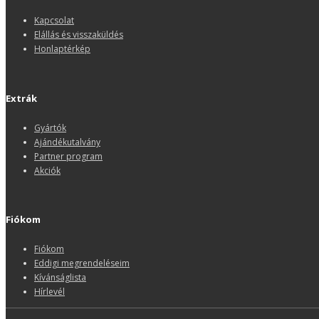
Kapcsolat
Elállás és visszaküldés
Honlaptérkép
Extrák
Gyártók
Ajándékutalvány
Partner program
Akciók
Fiókom
Fiókom
Eddigi megrendeléseim
Kívánságlista
Hírlevél