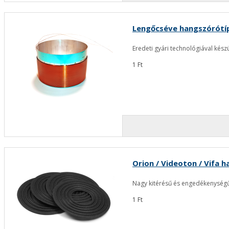
Lengőcséve hangszórótíp
Eredeti gyári technológiával kés
1 Ft
Orion / Videoton / Vifa h
Nagy kitérésű és engedékenységű
1 Ft