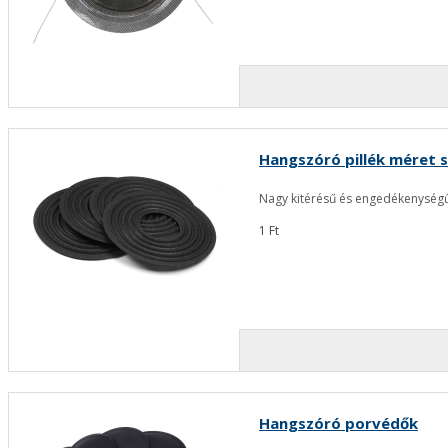
Hangszóró pillék méret s
Nagy kitérésű és engedékenységű
1 Ft
Hangszóró porvédők