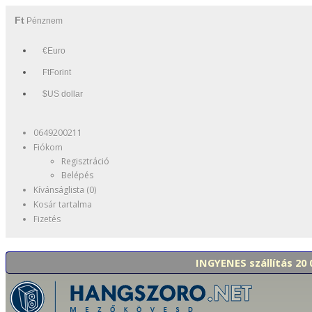
Ft
Pénznem
€Euro
FtForint
$US dollar
0649200211
Fiókom
Regisztráció
Belépés
Kívánságlista (0)
Kosár tartalma
Fizetés
INGYENES szállítás 20