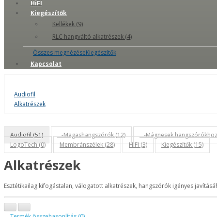
HiFI
Kiegészítők
Kellékek (9)
RLC hangváltó alkatrészek (4)
Összes megnézéseKiegészítők
Kapcsolat
Audiofil
Alkatrészek
Audiofil (51)
-Magashangszórók (12)
-Mágnesek hangszórókhoz 
LogoTech (0)
Membránszélek (28)
HiFI (3)
Kiegészítők (15)
Alkatrészek
Esztétikailag kifogástalan, válogatott alkatrészek, hangszórók igényes javításáh
Termék összehasonlítás (0)