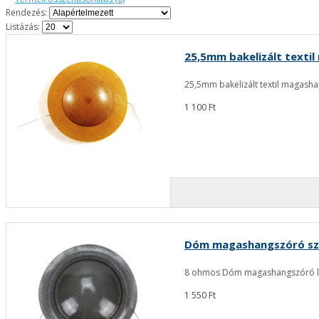
Rendezés:
Listázás:
25,5mm bakelizált textil
25,5mm bakelizált textil magashan
1 100 Ft
Dóm magashangszóró sz
8 ohmos Dóm magashangszóró leng
1 550 Ft