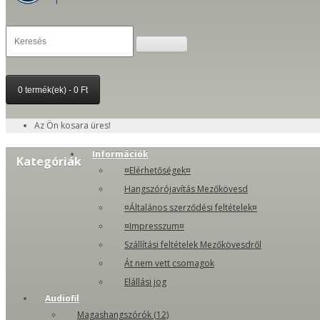
0 termék(ek) - 0 Ft
Az Ön kosara üres!
Információk
Kategóriák
¤Elérhetőségek¤
Hangszórójavítás Mezőkövesd
¤Általános szerződési feltételek¤
¤Impresszum¤
Szállítási feltételek Mezőkövesdről
Át nem vett csomagok
Elállási jog
Audiofil
Magashangszórók (12)