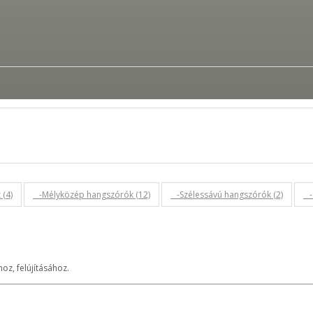
(4)
-Mélyközép hangszórók (12)
-Szélessávú hangszórók (2)
-S
oz, felújításához.