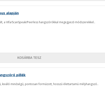
us alapján
zült, a Vifa/ScanSpeak/Peerless hangszórókkal megegyező módszerekkel..
KOSÁRBA TESZ
angszóró pillék
, kiváló minőségű, pontosan formázott, hosszú élettartamú mélyhangszó..