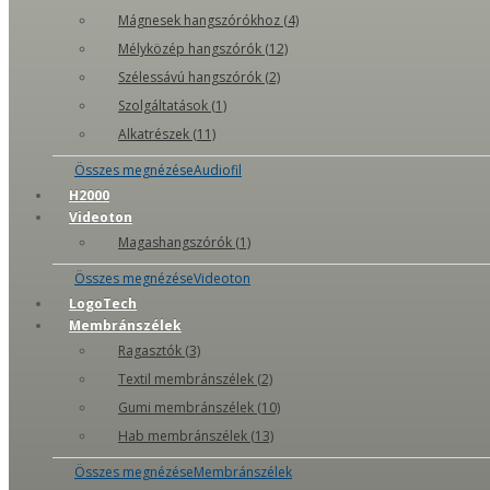
Mágnesek hangszórókhoz (4)
Mélyközép hangszórók (12)
Szélessávú hangszórók (2)
Szolgáltatások (1)
Alkatrészek (11)
Összes megnézéseAudiofil
H2000
Videoton
Magashangszórók (1)
Összes megnézéseVideoton
LogoTech
Membránszélek
Ragasztók (3)
Textil membránszélek (2)
Gumi membránszélek (10)
Hab membránszélek (13)
Összes megnézéseMembránszélek