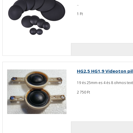
..
1 Ft
HG2,5 HG1,9 Videoton pil
19 és 25mm-es 4 és 8 ohmos textil
2 750 Ft