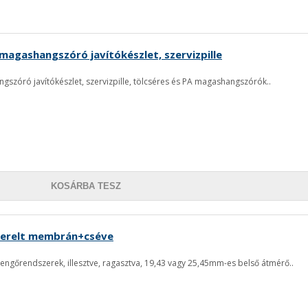
 magashangszóró javítókészlet, szervizpille
gszóró javítókészlet, szervizpille, tölcséres és PA magashangszórók..
KOSÁRBA TESZ
erelt membrán+cséve
őrendszerek, illesztve, ragasztva, 19,43 vagy 25,45mm-es belső átmérő..