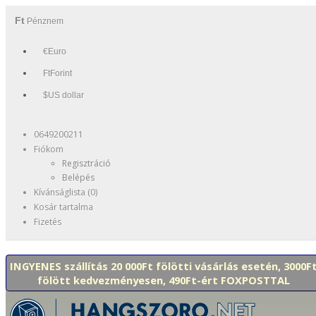
Ft
Pénznem
€Euro
FtForint
$US dollar
0649200211
Fiókom
Regisztráció
Belépés
Kívánságlista (0)
Kosár tartalma
Fizetés
INGYENES szállítás 20 000Ft fölötti vásárlás esetén, 3000F
fölött kedvezményesen, 490Ft-ért FOXPOSTTAL