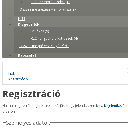
Hab membránszélek (13)
Összes megnézéseMembránszélek
HiFI
Kiegészítők
Kellékek (9)
RLC hangváltó alkatrészek (4)
Összes megnézéseKiegészítők
Kapcsolat
Fiók
Regisztráció
Regisztráció
Ha már regisztrált tagunk, akkor kérjük, hogy jelentkezzen be a
bejelentkezési
oldalon.
Személyes adatok