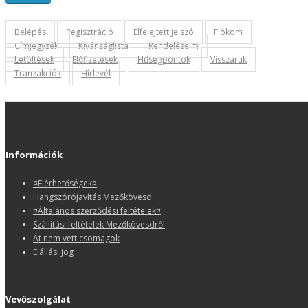
Belépés
Regisztráció
Elfelejtett jelszó
Fiókom
Címjegyzék
Kívánságlista
Rendeléseim
Letöltések
Előfizetések
Hűségpontok
Visszáruk
Tranzakciók
Hírlevél
Információk
¤Elérhetőségek¤
Hangszórójavítás Mezőkövesd
¤Általános szerződési feltételek¤
Szállítási feltételek Mezőkövesdről
Át nem vett csomagok
Elállási jog
Vevőszolgálat