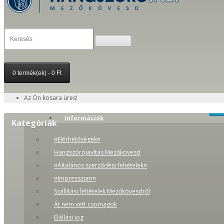
0 termék(ek) - 0 Ft
Az Ön kosara üres!
Információk
Kategóriák
¤Elérhetőségek¤
Hangszórójavítás Mezőkövesd
¤Általános szerződési feltételek¤
¤Impresszum¤
Szállítási feltételek Mezőkövesdről
Át nem vett csomagok
Elállási jog