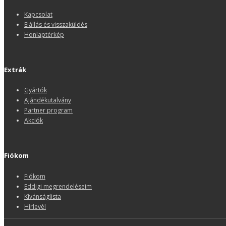
Kapcsolat
Elállás és visszaküldés
Honlaptérkép
Extrák
Gyártók
Ajándékutalvány
Partner program
Akciók
Fiókom
Fiókom
Eddigi megrendeléseim
Kívánságlista
Hírlevél