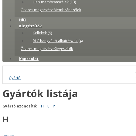
Hab membránszélek (13)
Összes megnézéseMembránszélek
HiFI
Kiegészítők
Kellékek (9)
RLC hangváltó alkatrészek (4)
Összes megnézéseKiegészítők
Kapcsolat
Gyártó
Gyártók listája
Gyártó azonosító:
H
L
P
H