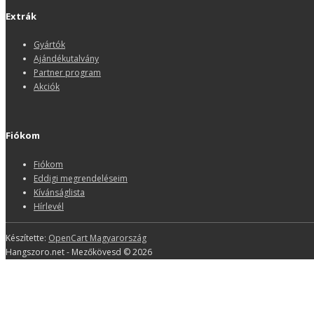
Extrák
Gyártók
Ajándékutalvány
Partner program
Akciók
Fiókom
Fiókom
Eddigi megrendeléseim
Kívánságlista
Hírlevél
Készítette:
OpenCart Magyarország
Hangszoro.net - Mezőkövesd © 2026