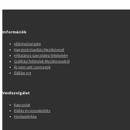
Információk
¤Elérhetőségek¤
Hangszórójavítás Mezőkövesd
¤Általános szerződési feltételek¤
Szállítási feltételek Mezőkövesdről
Át nem vett csomagok
Elállási jog
Vevőszolgálat
Kapcsolat
Elállás és visszaküldés
Honlaptérkép