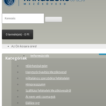
0 termék(ek) - 0 Ft
Az Ön kosara üres!
Információk
Kategóriák
¤Elérhetőségek¤
Hangszórójavítás Mezőkövesd
¤Általános szerződési feltételek¤
¤Impresszum¤
Szállítási feltételek Mezőkövesdről
Át nem vett csomagok
Elállási jog