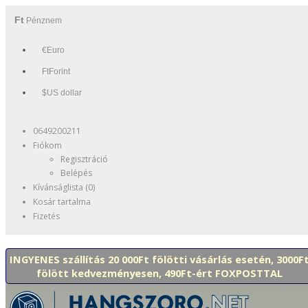
Ft
Pénznem
€Euro
FtForint
$US dollar
0649200211
Fiókom
Regisztráció
Belépés
Kívánságlista (0)
Kosár tartalma
Fizetés
INGYENES szállítás 20 000Ft fölötti vásárlás esetén, 3000F
fölött kedvezményesen, 490Ft-ért FOXPOSTTAL