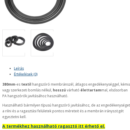
Leírás
Értékelések (0)
380mm
-es
textil
hangszóró membránszél, átlagos engedékenységgel, kémia
vagy szerkezeti bomlás nélkül,
hosszú
várható
élettartam
mal, elsősorban
PA hangszórók javításához használható.
Használható bármilyen típusú hangszóró javításához, de az engedékenységet
a rilni és a ragasztási felületek pontos méreteit és a membrán irányszögét
egyeztetni kell.
A termékhez használható ragasztó itt érhető el.