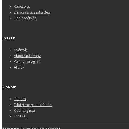
Kapcsolat
Elállás és visszaküldés
Honlaptérkép
Extrák
Gyártók
Ajándékutalvány
Partner program
Akciók
Fiókom
Fiókom
Eddigi megrendeléseim
Kívánságlista
Hírlevél