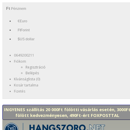
Ft
Pénznem
€Euro
FtForint
$US dollar
0649200211
Fiókom
Regisztráció
Belépés
Kívánságlista (0)
Kosár tartalma
Fizetés
INGYENES szállítás 20 000Ft fölötti vásárlás esetén, 3000F
fölött kedvezményesen, 490Ft-ért FOXPOSTTAL