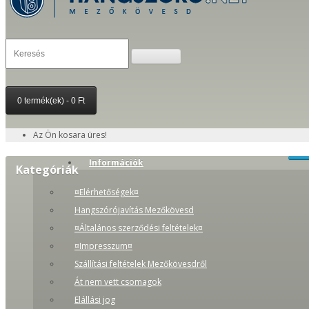
0 termék(ek) - 0 Ft
Az Ön kosara üres!
Információk
Kategóriák
¤Elérhetőségek¤
Hangszórójavítás Mezőkövesd
¤Általános szerződési feltételek¤
¤Impresszum¤
Szállítási feltételek Mezőkövesdről
Át nem vett csomagok
Elállási jog