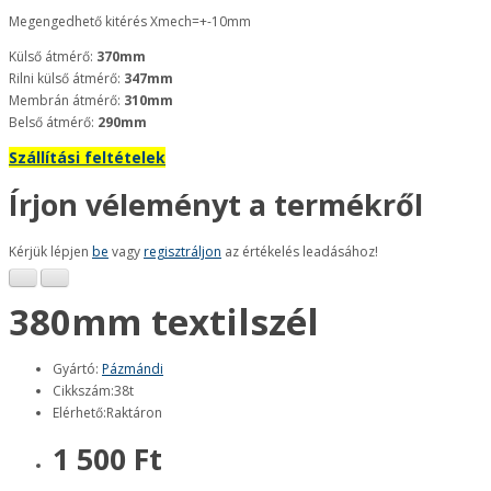
Megengedhető kitérés Xmech=+-10mm
Külső átmérő:
370mm
Rilni külső átmérő:
347mm
Membrán átmérő:
310mm
Belső átmérő:
290mm
Szállítási feltételek
Írjon véleményt a termékről
Kérjük lépjen
be
vagy
regisztráljon
az értékelés leadásához!
380mm textilszél
Gyártó:
Pázmándi
Cikkszám:38t
Elérhető:Raktáron
1 500 Ft