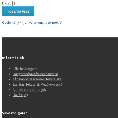
Darab
Kosárba tesz
0 vélemény
/
Írjon véleményt a termékről
Információk
¤Elérhetőségek¤
Hangszórójavítás Mezőkövesd
¤Általános szerződési feltételek¤
Szállítási feltételek Mezőkövesdről
Át nem vett csomagok
Elállási jog
Vevőszolgálat