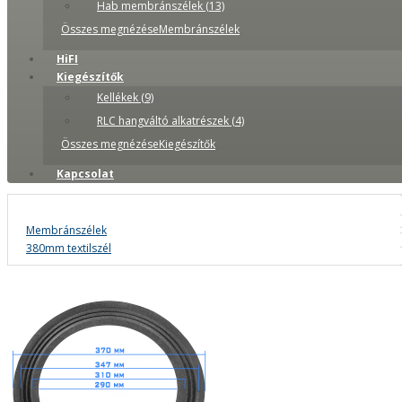
Hab membránszélek (13)
Összes megnézéseMembránszélek
HiFI
Kiegészítők
Kellékek (9)
RLC hangváltó alkatrészek (4)
Összes megnézéseKiegészítők
Kapcsolat
Membránszélek
380mm textilszél