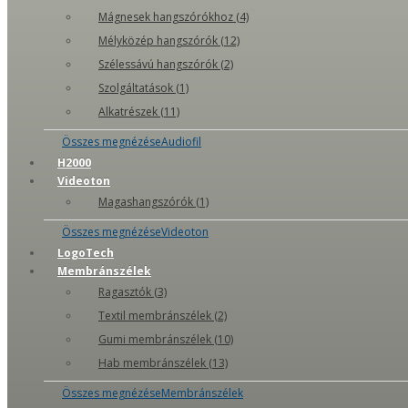
Mágnesek hangszórókhoz (4)
Mélyközép hangszórók (12)
Szélessávú hangszórók (2)
Szolgáltatások (1)
Alkatrészek (11)
Összes megnézéseAudiofil
H2000
Videoton
Magashangszórók (1)
Összes megnézéseVideoton
LogoTech
Membránszélek
Ragasztók (3)
Textil membránszélek (2)
Gumi membránszélek (10)
Hab membránszélek (13)
Összes megnézéseMembránszélek