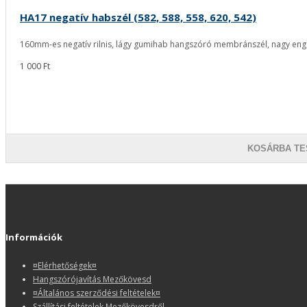
HA17 negatív habszél (582, 588, 558, 620, 542)
160mm-es negatív rilnis, lágy gumihab hangszóró membránszél, nagy eng
1 000 Ft
KOSÁRBA TE
Információk
¤Elérhetőségek¤
Hangszórójavítás Mezőkövesd
¤Általános szerződési feltételek¤
Szállítási feltételek Mezőkövesdről