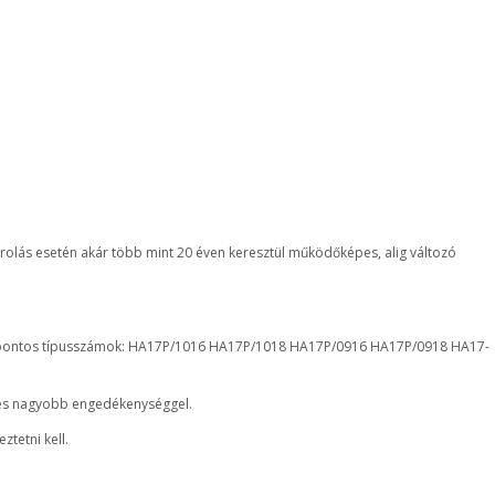
rolás esetén akár több mint 20 éven keresztül működőképes, alig változó
A pontos típusszámok: HA17P/1016 HA17P/1018 HA17P/0916 HA17P/0918 HA17-
, és nagyobb engedékenységgel.
tetni kell.