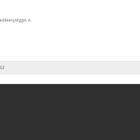
edékenységgel, é..
SZ