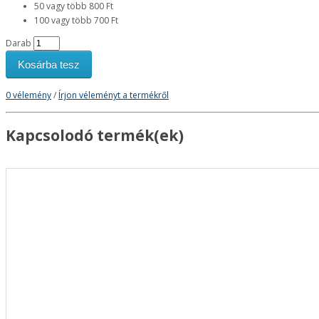
50 vagy több 800 Ft
100 vagy több 700 Ft
Darab
Kosárba tesz
0 vélemény
/
Írjon véleményt a termékről
Kapcsolodó termék(ek)