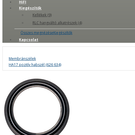
HiFI
Kiegészítők
Kellékek (9)
RLC hangváltó alkatrészek (4)
Összes megnézéseKiegészítők
Kapcsolat
Membránszélek
HA17 pozitív habszél (626 634)