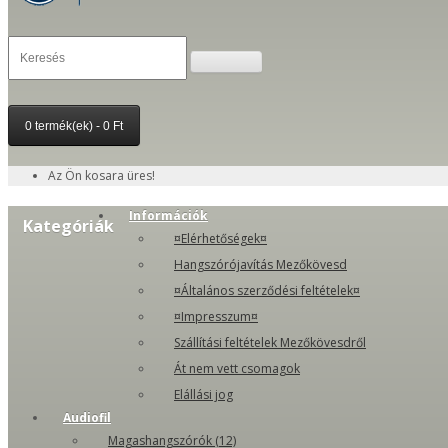
0 termék(ek) - 0 Ft
Az Ön kosara üres!
Információk
Kategóriák
¤Elérhetőségek¤
Hangszórójavítás Mezőkövesd
¤Általános szerződési feltételek¤
¤Impresszum¤
Szállítási feltételek Mezőkövesdről
Át nem vett csomagok
Elállási jog
Audiofil
Magashangszórók (12)