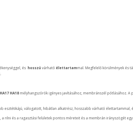
ékenységgel, és
hosszú
várható
élettartam
mal. Megfelelő körülmények és tá
.
 HA17 HA18
mélyhangszórók igényes javításához, membránszél pótlásához. 
 esztétikájú, válogatott, hibátlan alkatrész, hosszabb várható élettartammal
 rilni és a ragasztási felületek pontos méreteit és a membrán irányszögét egyez