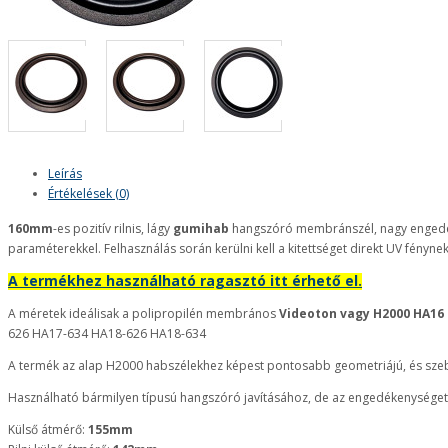
Leírás
Értékelések (0)
160mm
-es pozitív rilnis, lágy
gumihab
hangszóró membránszél, nagy enged
paraméterekkel. Felhasználás során kerülni kell a kitettséget direkt UV fénynek
A termékhez használható ragasztó itt érhető el.
A méretek ideálisak a polipropilén membrános
Videoton vagy H2000 HA16
626 HA17-634 HA18-626 HA18-634
A termék az alap H2000 habszélekhez képest pontosabb geometriájú, és szebb
Használható bármilyen típusú hangszóró javításához, de az engedékenységet, a
Külső átmérő:
155mm