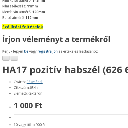
Rilni külső átmérő:
142mm
Rilni szélesség:
11mm
Membrán átmérő:
120mm
Belső átmérő:
112mm
Szállítási feltételek
Írjon véleményt a termékről
Kérjük lépjen
be
vagy
regisztráljon
az értékelés leadásához!
HA17 pozitív habszél (626 
Gyártó:
Pázmándi
Cikkszám:634h
Elérhető:Raktáron
1 000 Ft
10 vagy több 900 Ft