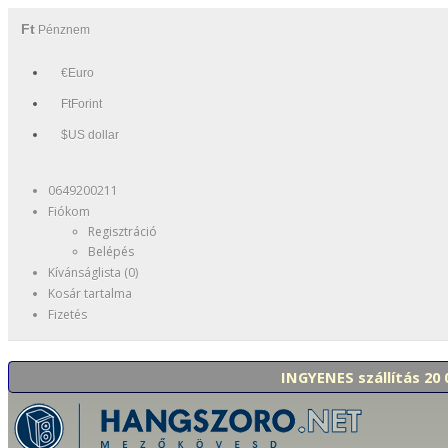
Ft
Pénznem
€Euro
FtForint
$US dollar
0649200211
Fiókom
Regisztráció
Belépés
Kívánságlista (0)
Kosár tartalma
Fizetés
INGYENES szállítás 20