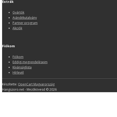
Extrák
Gyártók
Ajándékutalvány
Partner program
Akciók
Fiókom
Fiókom
Eddigi megrendeléseim
Kívánságlista
Hírlevél
Készítette:
OpenCart Magyarország
Hangszoro.net - Mezőkövesd © 2026