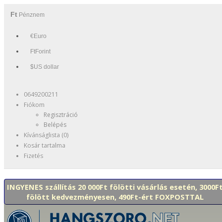
Ft
Pénznem
€Euro
FtForint
$US dollar
0649200211
Fiókom
Regisztráció
Belépés
Kívánságlista (0)
Kosár tartalma
Fizetés
INGYENES szállítás 20 000Ft fölötti vásárlás esetén, 3000F
fölött kedvezményesen, 490Ft-ért FOXPOSTTAL