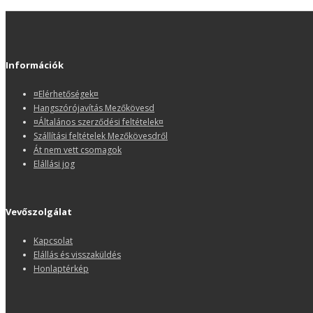
Információk
¤Elérhetőségek¤
Hangszórójavítás Mezőkövesd
¤Általános szerződési feltételek¤
Szállítási feltételek Mezőkövesdről
Át nem vett csomagok
Elállási jog
Vevőszolgálat
Kapcsolat
Elállás és visszaküldés
Honlaptérkép