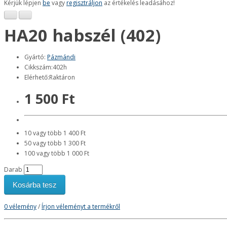
Kérjük lépjen
be
vagy
regisztráljon
az értékelés leadásához!
HA20 habszél (402)
Gyártó:
Pázmándi
Cikkszám:402h
Elérhető:Raktáron
1 500 Ft
10 vagy több 1 400 Ft
50 vagy több 1 300 Ft
100 vagy több 1 000 Ft
Darab
Kosárba tesz
0 vélemény
/
Írjon véleményt a termékről