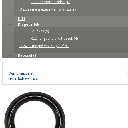
Hab membránszélek (13)
Összes megnézéseMembránszélek
HiFI
Kiegészítők
Kellékek (9)
RLC hangváltó alkatrészek (4)
Összes megnézéseKiegészítők
Kapcsolat
Membránszélek
HA20 habszél (402)