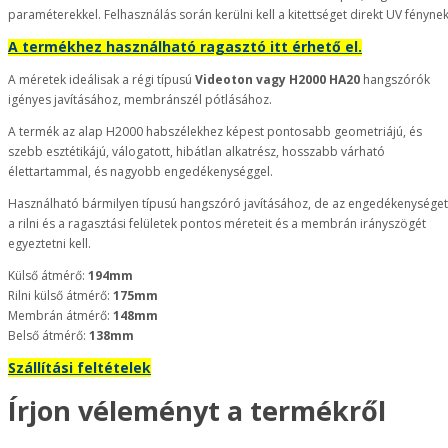
paraméterekkel. Felhasználás során kerülni kell a kitettséget direkt UV fénynek
A termékhez használható ragasztó itt érhető el.
A méretek ideálisak a régi típusú
Videoton vagy H2000 HA20
hangszórók
igényes javításához, membránszél pótlásához.
A termék az alap H2000 habszélekhez képest pontosabb geometriájú, és
szebb esztétikájú, válogatott, hibátlan alkatrész, hosszabb várható
élettartammal, és nagyobb engedékenységgel.
Használható bármilyen típusú hangszóró javításához, de az engedékenységet
a rilni és a ragasztási felületek pontos méreteit és a membrán irányszögét
egyeztetni kell.
Külső átmérő:
194mm
Rilni külső átmérő:
175mm
Membrán átmérő:
148mm
Belső átmérő:
138mm
Szállítási feltételek
Írjon véleményt a termékről