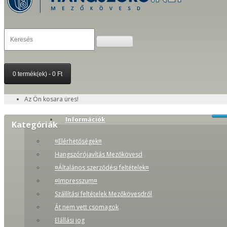
0 termék(ek) - 0 Ft
Az Ön kosara üres!
Információk
Kategóriák
¤Elérhetőségek¤
Hangszórójavítás Mezőkövesd
¤Általános szerződési feltételek¤
¤Impresszum¤
Szállítási feltételek Mezőkövesdről
Át nem vett csomagok
Elállási jog