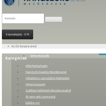
0 termék(ek) - 0 Ft
Az Ön kosara üres!
Információk
Kategóriák
¤Elérhetőségek¤
Hangszórójavítás Mezőkövesd
¤Általános szerződési feltételek¤
¤Impresszum¤
Szállítási feltételek Mezőkövesdről
Át nem vett csomagok
Elállási jog