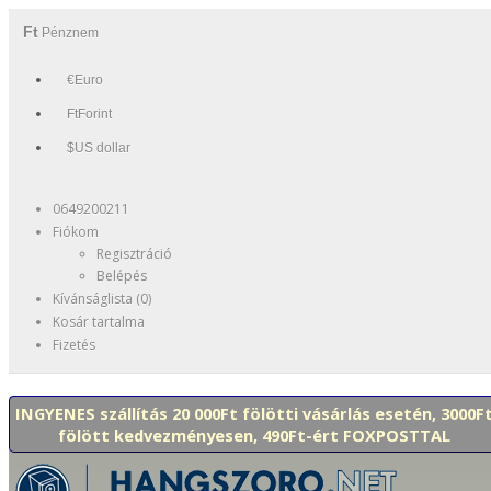
Ft
Pénznem
€Euro
FtForint
$US dollar
0649200211
Fiókom
Regisztráció
Belépés
Kívánságlista (0)
Kosár tartalma
Fizetés
INGYENES szállítás 20 000Ft fölötti vásárlás esetén, 3000F
fölött kedvezményesen, 490Ft-ért FOXPOSTTAL