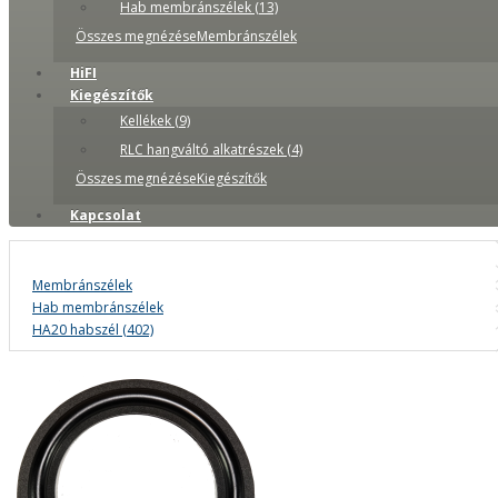
Hab membránszélek (13)
Összes megnézéseMembránszélek
HiFI
Kiegészítők
Kellékek (9)
RLC hangváltó alkatrészek (4)
Összes megnézéseKiegészítők
Kapcsolat
Membránszélek
Hab membránszélek
HA20 habszél (402)