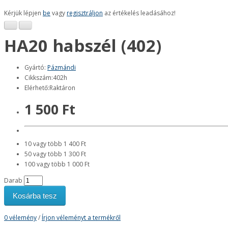
Kérjük lépjen
be
vagy
regisztráljon
az értékelés leadásához!
HA20 habszél (402)
Gyártó:
Pázmándi
Cikkszám:402h
Elérhető:Raktáron
1 500 Ft
10 vagy több 1 400 Ft
50 vagy több 1 300 Ft
100 vagy több 1 000 Ft
Darab
Kosárba tesz
0 vélemény
/
Írjon véleményt a termékről