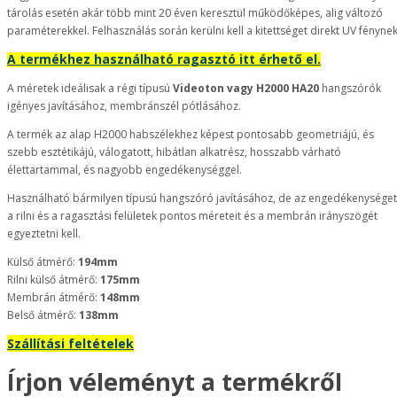
tárolás esetén akár több mint 20 éven keresztül működőképes, alig változó
paraméterekkel. Felhasználás során kerülni kell a kitettséget direkt UV fénynek
A termékhez használható ragasztó itt érhető el.
A méretek ideálisak a régi típusú
Videoton vagy H2000 HA20
hangszórók
igényes javításához, membránszél pótlásához.
A termék az alap H2000 habszélekhez képest pontosabb geometriájú, és
szebb esztétikájú, válogatott, hibátlan alkatrész, hosszabb várható
élettartammal, és nagyobb engedékenységgel.
Használható bármilyen típusú hangszóró javításához, de az engedékenységet
a rilni és a ragasztási felületek pontos méreteit és a membrán irányszögét
egyeztetni kell.
Külső átmérő:
194mm
Rilni külső átmérő:
175mm
Membrán átmérő:
148mm
Belső átmérő:
138mm
Szállítási feltételek
Írjon véleményt a termékről