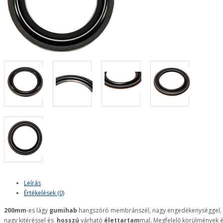
Leírás
Értékelések (0)
200mm
-es lágy
gumihab
hangszóró membránszél, nagy engedékenységgel,
nagy kitéréssel és
hosszú
várható
élettartam
mal. Megfelelő körülmények 