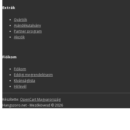
Extrák
Gyártók
Ajándékutalvány
Partner program
Akciók
Fiókom
Fiókom
Eddigi megrendeléseim
Kívánságlista
Hírlevél
Készítette:
OpenCart Magyarország
Hangszoro.net - Mezőkövesd © 2026