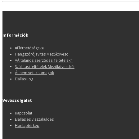
Információk
¤Elérhetőségek¤
Hangszórójavítás Mezőkövesd
¤Általános szerződési feltételek¤
Szállítási feltételek Mezőkövesdről
Át nem vett csomagok
Elállási jog
Vevőszolgálat
Kapcsolat
Elállás és visszaküldés
Honlaptérkép