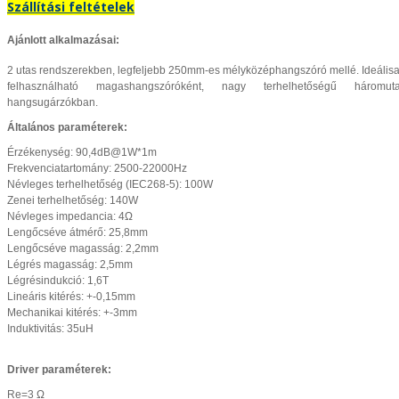
Szállítási feltételek
Ajánlott alkalmazásai:
2 utas rendszerekben, legfeljebb 250mm-es mélyközéphangszóró mellé. I
deális
felhasználható magashangszóróként, nagy terhelhetőségű háromut
hangsugárzókban.
Általános paraméterek:
Érzékenység: 90,4dB@1W*1m
Frekvenciatartomány: 2500-22000Hz
Névleges terhelhetőség (IEC268-5): 100W
Zenei terhelhetőség: 140W
Névleges impedancia: 4Ω
Lengőcséve átmérő: 25,8mm
Lengőcséve magasság: 2,2mm
Légrés magasság: 2,5mm
Légrésindukció: 1,6T
Lineáris kitérés: +-0,15mm
Mechanikai kitérés: +-3mm
Induktivitás: 35uH
Driver paraméterek:
Re=3 Ω