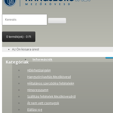
0 termék(ek) - 0 Ft
Az Ön kosara üres!
Információk
Kategóriák
¤Elérhetőségek¤
Hangszórójavítás Mezőkövesd
¤Általános szerződési feltételek¤
¤Impresszum¤
Szállítási feltételek Mezőkövesdről
Át nem vett csomagok
Elállási jog