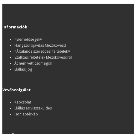
Információk
¤Elérhetőségek¤
Hangszórójavítás Mezőkövesd
¤Általános szerződési feltételek¤
Szállítási feltételek Mezőkövesdről
Át nem vett csomagok
Elállási jog
Vevőszolgálat
Kapcsolat
Elállás és visszaküldés
Honlaptérkép