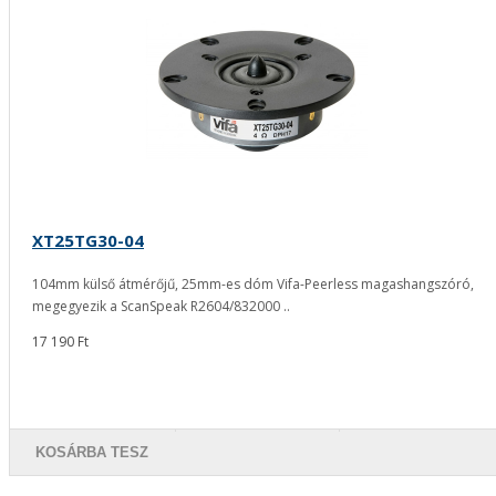
XT25TG30-04
104mm külső átmérőjű, 25mm-es dóm Vifa-Peerless magashangszóró,
megegyezik a ScanSpeak R2604/832000 ..
17 190 Ft
KOSÁRBA TESZ