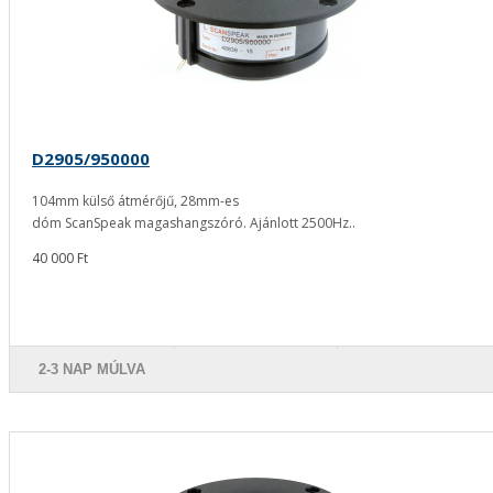
D2905/950000
104mm külső átmérőjű, 28mm-es
dóm ScanSpeak magashangszóró. Ajánlott 2500Hz..
40 000 Ft
2-3 NAP MÚLVA