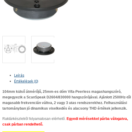
Leírás
Értékelések (0)
104mm
külső átmérőjű,
25mm
-es dóm
Vifa-Peerless
magashangszóró,
megegyezik a
ScanSpeak D2604/830000
hangszórójával
. Ajánlott 2500Hz-től
magasabb frekvencián váltva, 2 vagy 3 utas rendszerekhez. Felhasználási
tartományban jó dinamikus viselkedés és alacsony THD értékek jellemzik.
Raktárkészletről folyamatosan elérhető.
Egyedi mérésekkel párba válogatva,
csak párban rendelhető.