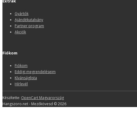
Extrák
Gyártók
Ajándékutalvány
Partner program
Akciók
Fiókom
Fiókom
Eddigi megrendeléseim
Kívánságlista
Hírlevél
Készítette:
OpenCart Magyarország
Hangszoro.net - Mezőkövesd © 2026