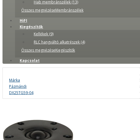
Hab membránszélek (13)
Összes megnézéseMembránszélek
HiFI
Kiegészítők
Kellékek (9)
RLC hangváltó alkatrészek (4)
Összes megnézéseKiegészítők
Kapcsolat
Márka
Pázmándi
DX25TG59-04