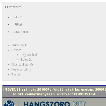
Ft
Pénznem
€Euro
FtForint
$US dollar
0649200211
Fiókom
Regisztráció
Belépés
Kívánságlista (0)
Kosár tartalma
Fizetés
INGYENES szállítás 20 000Ft fölötti vásárlás esetén, 3000F
fölött kedvezményesen, 490Ft-ért FOXPOSTTAL