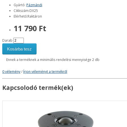
Gyártó:
Pázmándi
Cikkszám:DX25
Elérhető:Raktáron
11 790 Ft
Darab
Kosárba tesz
Ennek a terméknek a minimális rendelési mennyisége 2 db
0 vélemény
/
Írjon véleményt a termékről
Kapcsolodó termék(ek)