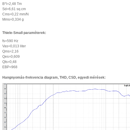
B*l=2,48 Tm
Sd=6,61 sq.cm
Cms=0,22 mm/N
Mms=0,334 g
Thiele-Small paraméterek:
fs=590 Hz
Vas=0,013 liter
Qms=2,16
Qes=0,609
Qts=0,48
EBP=968
Hangnyomás-frekvencia diagram, THD, CSD, egyedi mérések: