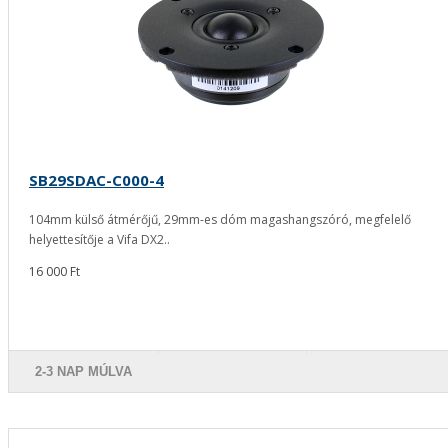
SB29SDAC-C000-4
104mm külső átmérőjű, 29mm-es dóm magashangszóró, megfelelő
helyettesítője a Vifa DX2..
16 000 Ft
2-3 NAP MÚLVA