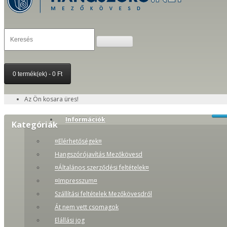
0 termék(ek) - 0 Ft
Az Ön kosara üres!
Információk
Kategóriák
¤Elérhetőségek¤
Hangszórójavítás Mezőkövesd
¤Általános szerződési feltételek¤
¤Impresszum¤
Szállítási feltételek Mezőkövesdről
Át nem vett csomagok
Elállási jog