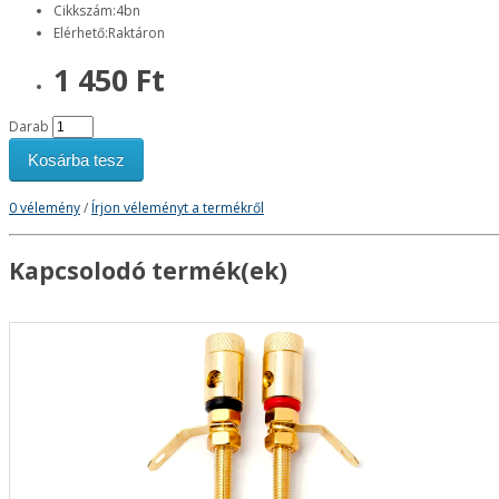
Cikkszám:4bn
Elérhető:Raktáron
1 450 Ft
Darab
Kosárba tesz
0 vélemény
/
Írjon véleményt a termékről
Kapcsolodó termék(ek)