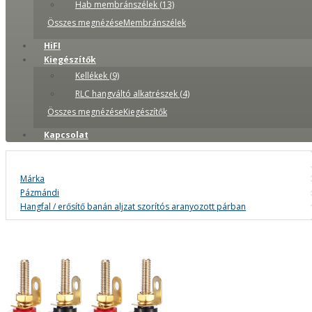
Hab membránszélek (13)
Összes megnézéseMembránszélek
HiFI
Kiegészítők
Kellékek (9)
RLC hangváltó alkatrészek (4)
Összes megnézéseKiegészítők
Kapcsolat
Márka
Pázmándi
Hangfal / erősítő banán aljzat szorítós aranyozott párban