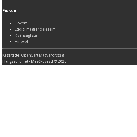
Fiókom
Fiókom
Eddigi megrendeléseim
Kívánságlista
Hírlevél
Készítette:
OpenCart Magyarország
Hangszoro.net - Mezőkövesd © 2026