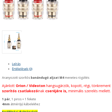
Leírás
Értékelések (0)
Aranyozott szorítós
banándugó aljzat M4
menetes rögzítés
Ajánlott
Orion / Videoton
hangsugárzók, kopott, régi, tönkrement
szorítós csatlakozó
inak
cseréjére is,
minimális szerelés mellett.
1 pár
, 1 piros + 1 fekete
4mm
átmérőjű kábelekhez