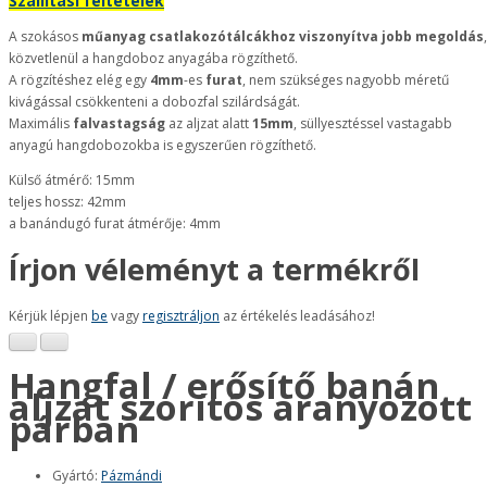
Szállítási feltételek
A szokásos
műanyag csatlakozótálcákhoz viszonyítva jobb megoldás
,
közvetlenül a hangdoboz anyagába rögzíthető.
A rögzítéshez elég egy
4mm
-es
furat
, nem szükséges nagyobb méretű
kivágással csökkenteni a dobozfal szilárdságát.
Maximális
falvastagság
az aljzat alatt
15mm
, süllyesztéssel vastagabb
anyagú hangdobozokba is egyszerűen rögzíthető.
Külső átmérő: 15mm
teljes hossz: 42mm
a banándugó furat átmérője: 4mm
Írjon véleményt a termékről
Kérjük lépjen
be
vagy
regisztráljon
az értékelés leadásához!
Hangfal / erősítő banán
aljzat szorítós aranyozott
párban
Gyártó:
Pázmándi