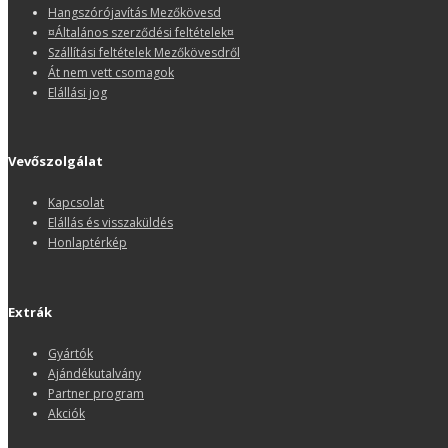
Hangszórójavítás Mezőkövesd
¤Általános szerződési feltételek¤
Szállítási feltételek Mezőkövesdről
Át nem vett csomagok
Elállási jog
Vevőszolgálat
Kapcsolat
Elállás és visszaküldés
Honlaptérkép
Extrák
Gyártók
Ajándékutalvány
Partner program
Akciók