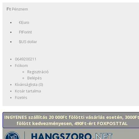
Ft
Pénznem
€Euro
FtForint
$US dollar
0649200211
Fiókom
Regisztráció
Belépés
Kívánságlista (0)
Kosár tartalma
Fizetés
INGYENES szállítás 20 000Ft fölötti vásárlás esetén, 3000F
fölött kedvezményesen, 490Ft-ért FOXPOSTTAL