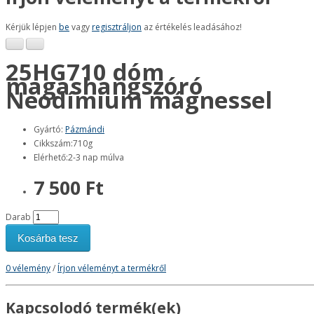
Kérjük lépjen
be
vagy
regisztráljon
az értékelés leadásához!
25HG710 dóm
magashangszóró
Neodímium mágnessel
Gyártó:
Pázmándi
Cikkszám:710g
Elérhető:2-3 nap múlva
7 500 Ft
Darab
Kosárba tesz
0 vélemény
/
Írjon véleményt a termékről
Kapcsolodó termék(ek)