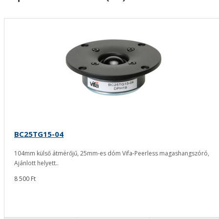
BC25TG15-04
104mm külső átmérőjű, 25mm-es dóm Vifa-Peerless magashangszóró,
Ajánlott helyett..
8 500 Ft