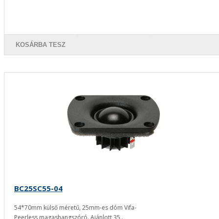
KOSÁRBA TESZ
BC25SC55-04
54*70mm külső méretű, 25mm-es dóm Vifa-
Peerless magashangszóró. Ajánlott 35..