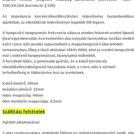
15R)
KK10/4
(korrekció: || 10R)
Az impedancia korrekcióhoz/illesztéshez teljesítmény huzalellenállás
ajánlottak, az ellenállások teljesítménye legalább 5W legyen.
A hangszóró hangnyomás frekcencia válasza minden felsorolt eredeti típustó
jóval egyenletesebb, észrevehetően alacsonyabb harmonikus torzítás mellett
ezért csere után javulás tapasztalható a magashangszóró által lefedett
tartományban, főleg a felső oktávban 10kHz fölött, ahol az eredeti hangszóró
már csökkenő hangnyomással, bizonytalnul működtek.
A ferrofluid hűtés, a pontosabb gyártás, és a külső korrekciós
ellenállás/feszültségosztó használata miatt, a csere után a várható
terhelhetőség is többszöröse lesz az eredetinek.
Külső átmérő: 39mm
beépítési átmérő: 32mm
teljes magasság: 44mm
dóm membrán magassága: 8,5mm
Szállítási feltételek
Ajánlott alkalmazásai:
2 utas rendszerekben, legfeljebb 200mm-es mélyközéphangszóró mellé. Va