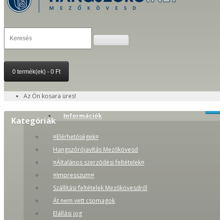
0 termék(ek) - 0 Ft
Az Ön kosara üres!
Információk
Kategóriák
¤Elérhetőségek¤
Hangszórójavítás Mezőkövesd
¤Általános szerződési feltételek¤
¤Impresszum¤
Szállítási feltételek Mezőkövesdről
Át nem vett csomagok
Elállási jog