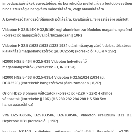
impedanciaértékek egyeztetése, és korrekciója mellett, így a legtöbb esetben
nincs szükség a hangváltó módosítására, vagy átalakítására.
A következő hangszórótípusok pótlására, kiváltására, fejlesztésére ajánlott:
Videoton HG2,5/14K HG2,5/16K régi alumínium zárófedeles magashangszóró
(korrekció: hangszóróval párhuzamosan || 10R)
Videoton HG2,5 /1628 /1638 /1328 1984 utáni műanyag zárófedeles, tölcséres
kialakítású magashangszórók (pl. DC2550)
(korrekció: +3,3R × 15R)
H2000 HG2,5-464 HG2,5-639 VIdeoton helyettesítő
magashangszórók
(korrekció: +3,3R × 15R)
H2000 HG2,5-463 HG2,5-639/4 Videoton HG2,5/1624 /1634 (pl.
DCR2520)
(korrekció: hangszóróval párhuzamosan || 8,2R)
Orion HD25 8 ohmos változatok
(korrekció: +2,2R × 22R)
4 ohmos
változatok
(korrekció: || 10R) (HS 280 282 284 288 HS 500 5xx
hangsugárzókhoz)
Vifa D25TG0506, D25TG3506, D26TG0506, Videoton Preludium B31 B3
Heybrook HB1
(korrekció: || 15R)
Isophon KK10/8 szögletes műanyag zárófedéllel
(korrekció: +3,3R