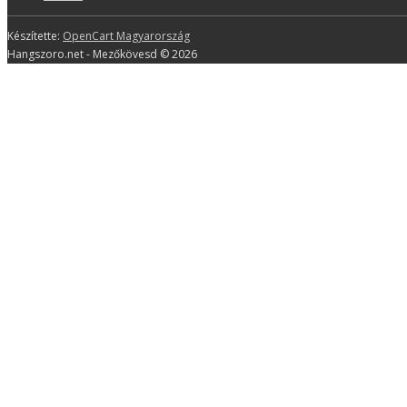
Készítette:
OpenCart Magyarország
Hangszoro.net - Mezőkövesd © 2026