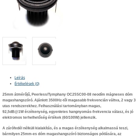
Leírás
Értékelések (0)
25mm
átmérőjű,
Peerless/Tymphany
OC25SC00-08 neodím mágneses dóm
magashangszóró.
Ajánlott 3500Hz-től magasabb frekvencián váltva, 2 vagy 3
utas rendszerekhez.
Felhasználási tartományban magas,
92,5dB@1W
érzékenység, egyenletes hangnyomás-frekvencia válasz, és jó
elektromos terhelhetőség értékek (
60
/100W
) jellemzik.
A zárófedél nélküli kialakítás, és a magas érzékenység alkalmassá teszi,
bármilyen 25mm-es dóm magashangszóró biztonságos pótlására, az