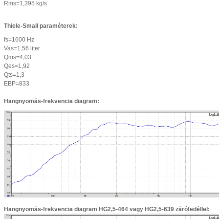
Rms=1,395
kg/s
Thiele-Small paraméterek:
fs=1600 Hz
Vas=1,56 liter
Qms=4,03
Qes=1,92
Qts=1,3
EBP=833
Hangnyomás-frekvencia diagram:
Hangnyomás-frekvencia diagram HG2,5-464 vagy HG2,5-639 zárófedéllel: