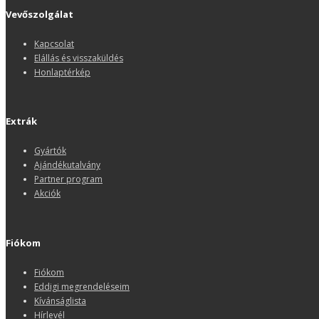
Vevőszolgálat
Kapcsolat
Elállás és visszaküldés
Honlaptérkép
Extrák
Gyártók
Ajándékutalvány
Partner program
Akciók
Fiókom
Fiókom
Eddigi megrendeléseim
Kívánságlista
Hírlevél