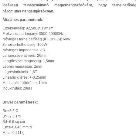
ideálisan felhasználható magashangszóróként, nagy terhelhetősé
háromutas hangsugárzókban.
Általános paraméterek:
Érzékenység: 92,5dB@1W*1m
Frekvenciatartomány: 3500-20000Hz
Névleges terhelhetőség (IEC268-5): 60W
Zenei terhelhetőség: 100W
Névleges impedancia: 8Ω
Lengőcséve átmérő: 26mm
Lengőcséve magasság: 1,5mm
Légrés magasság: 2mm
Légrésindukció: 1,6T
Lineáris kitérés: +-0,25mm
Mechanikai kitérés: +-1mm
Induktivitás: 20uH
Driver paraméterek:
Re=5,6 Ω
B*l=2,5 Tm
Sd=6,6 sq.cm
Cms=0,046 mm/N
Mms=0,211 g