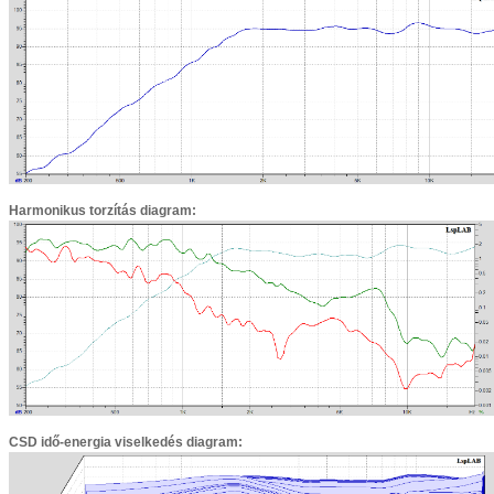
Harmonikus torzítás diagram:
CSD idő-energia viselkedés diagram: