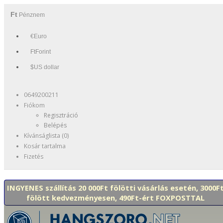
Ft
Pénznem
€Euro
FtForint
$US dollar
0649200211
Fiókom
Regisztráció
Belépés
Kívánságlista (0)
Kosár tartalma
Fizetés
INGYENES szállítás 20 000Ft fölötti vásárlás esetén, 3000F
fölött kedvezményesen, 490Ft-ért FOXPOSTTAL