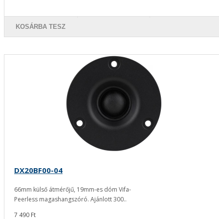
KOSÁRBA TESZ
DX20BF00-04
66mm külső átmérőjű, 19mm-es dóm Vifa-
Peerless magashangszóró. Ajánlott 300..
7 490 Ft