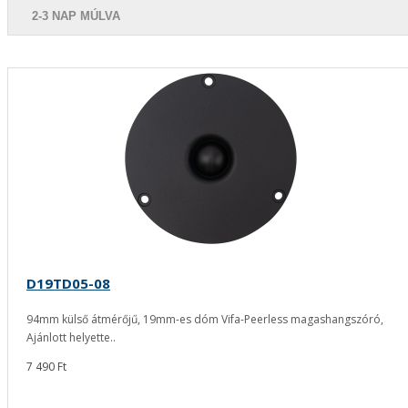
2-3 NAP MÚLVA
D19TD05-08
94mm külső átmérőjű, 19mm-es dóm Vifa-Peerless magashangszóró,
Ajánlott helyette..
7 490 Ft