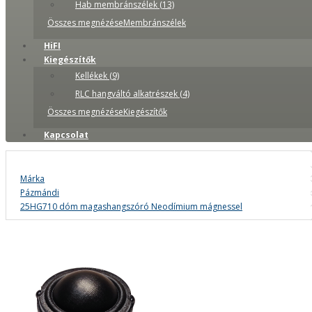
Hab membránszélek (13)
Összes megnézéseMembránszélek
HiFI
Kiegészítők
Kellékek (9)
RLC hangváltó alkatrészek (4)
Összes megnézéseKiegészítők
Kapcsolat
Márka
Pázmándi
25HG710 dóm magashangszóró Neodímium mágnessel