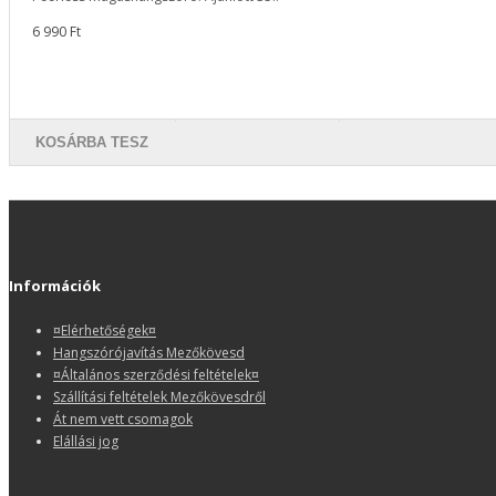
6 990 Ft
KOSÁRBA TESZ
Információk
¤Elérhetőségek¤
Hangszórójavítás Mezőkövesd
¤Általános szerződési feltételek¤
Szállítási feltételek Mezőkövesdről
Át nem vett csomagok
Elállási jog