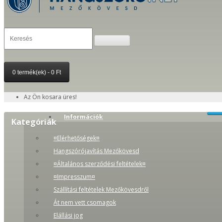
0 termék(ek) - 0 Ft
Az Ön kosara üres!
Információk
Kategóriák
¤Elérhetőségek¤
Hangszórójavítás Mezőkövesd
¤Általános szerződési feltételek¤
¤Impresszum¤
Szállítási feltételek Mezőkövesdről
Át nem vett csomagok
Elállási jog