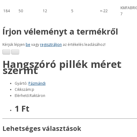
KMFABRI
184
50
12
5
+-22
7
Írjon véleményt a termékről
Kérjük lépjen
be
vagy
regisztráljon
az értékelés leadásához!
Hangszóró pillék méret
szerint
Gyártó:
Pázmándi
Cikkszám:p
Elérhető:Raktáron
1 Ft
Lehetséges választások