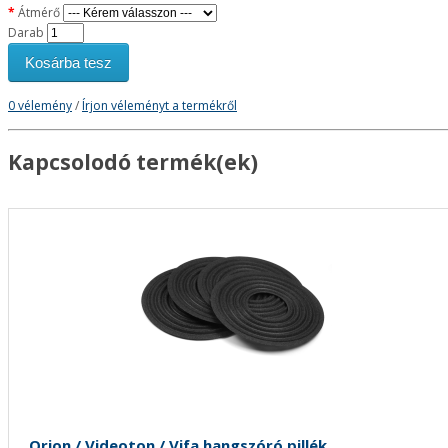
Átmérő
Darab
Kosárba tesz
0 vélemény
/
Írjon véleményt a termékről
Kapcsolodó termék(ek)
Orion / Videoton / Vifa hangszóró pillék