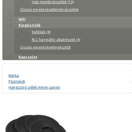
Hab membránszélek (13)
Összes megnézéseMembránszélek
HiFI
Kiegészítők
Kellékek (9)
RLC hangváltó alkatrészek (4)
Összes megnézéseKiegészítők
Kapcsolat
Márka
Pázmándi
Hangszóró pillék méret szerint