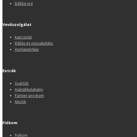
Elállási jog
Vevőszolgálat
Kapcsolat
Elállás és visszaküldés
Honlaptérkép
Extrák
Gyártók
Ajándékutalvány
Partner program
Akciók
Fiókom
Fiókom