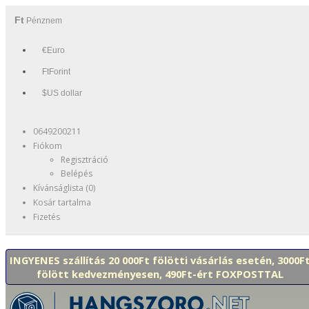
Ft
Pénznem
€Euro
FtForint
$US dollar
0649200211
Fiókom
Regisztráció
Belépés
Kívánságlista (0)
Kosár tartalma
Fizetés
INGYENES szállítás 20 000Ft fölötti vásárlás esetén, 3000F
fölött kedvezményesen, 490Ft-ért FOXPOSTTAL