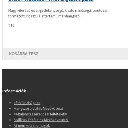
Nagy kitérésű és engedékenységű, kiváló minőségű, pontosan
formázott, hosszú élettartamú mélyhangszó..
1 Ft
KOSÁRBA TESZ
Információk
¤Elérhetőségek¤
Hangszórójavítás Mezőkövesd
¤Általános szerződési feltételek¤
Szállítási feltételek Mezőkövesdről
Át nem vett csomagok