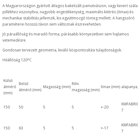
A Magyarországon gyártott átlagos bakelizált pamutvászon, vagy kevert szála
pillékhez viszonyítva, nagyobb engedékenység, maximális kitérés (Xmax) és
mechanikai stabilitás jellemzik, kis együttmozgó tömeg mellett. A hangszóró
paraméterei hosszú távon sem változnak észrevehetően.
Jó páraállóság és maradó forma, párásabb környezetben sem hajlamos
vetemedésre.
Gondosan tervezett geometria, kiváló központosítási tulajdonságok.
Hőállóság 120°C
Külső
Belső
Rilni
átmérő
Magasság (mm)
Xmax (mm)
alapanya
átmérő (mm)
magasság (mm)
(mm)
KMFABRI
150
50
5
5
+-20
7
KMFABRI
150
63
5
5
+-17
7