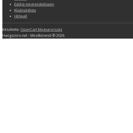
Eddigi megrendeléseim
Kívánságlista
Hírlevél
Készítette:
OpenCart Magyarország
Hangszoro.net - Mezőkövesd © 2026