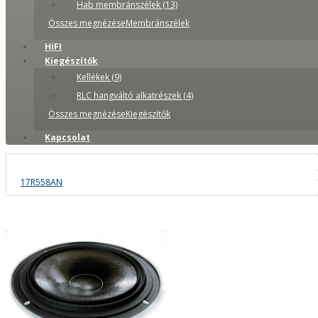
Hab membránszélek (13)
Összes megnézéseMembránszélek
HiFI
Kiegészítők
Kellékek (9)
RLC hangváltó alkatrészek (4)
Összes megnézéseKiegészítők
Kapcsolat
17R558AN