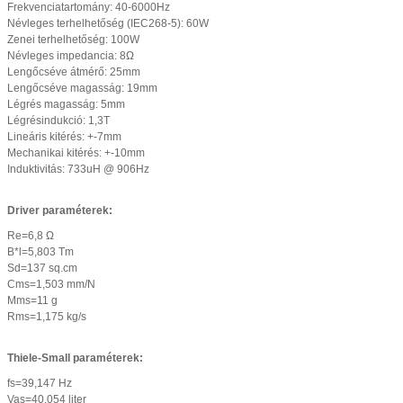
Frekvenciatartomány: 40-6000Hz
Névleges terhelhetőség (IEC268-5): 60W
Zenei terhelhetőség: 100W
Névleges impedancia: 8Ω
Lengőcséve átmérő: 25mm
Lengőcséve magasság: 19mm
Légrés magasság: 5mm
Légrésindukció: 1,3T
Lineáris kitérés: +-7mm
Mechanikai kitérés: +-10mm
Induktivitás: 733uH @ 906Hz
Driver paraméterek:
Re=6,8 Ω
B*l=5,803 Tm
Sd=137 sq.cm
Cms=1,503 mm/N
Mms=11 g
Rms=1,175 kg/s
Thiele-Small paraméterek:
fs=39,147 Hz
Vas=40,054 liter