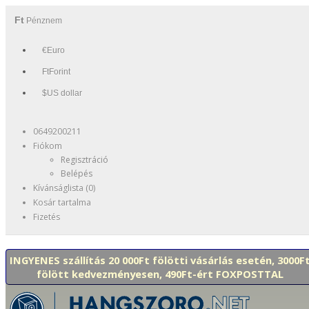
Ft
Pénznem
€Euro
FtForint
$US dollar
0649200211
Fiókom
Regisztráció
Belépés
Kívánságlista (0)
Kosár tartalma
Fizetés
INGYENES szállítás 20 000Ft fölötti vásárlás esetén, 3000F
fölött kedvezményesen, 490Ft-ért FOXPOSTTAL