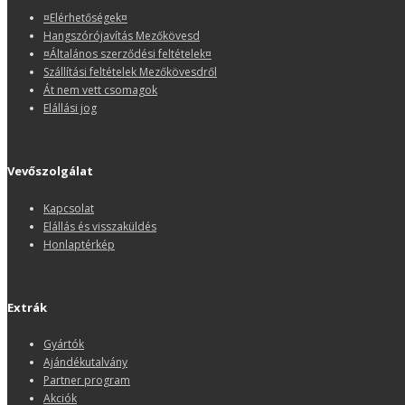
¤Elérhetőségek¤
Hangszórójavítás Mezőkövesd
¤Általános szerződési feltételek¤
Szállítási feltételek Mezőkövesdről
Át nem vett csomagok
Elállási jog
Vevőszolgálat
Kapcsolat
Elállás és visszaküldés
Honlaptérkép
Extrák
Gyártók
Ajándékutalvány
Partner program
Akciók