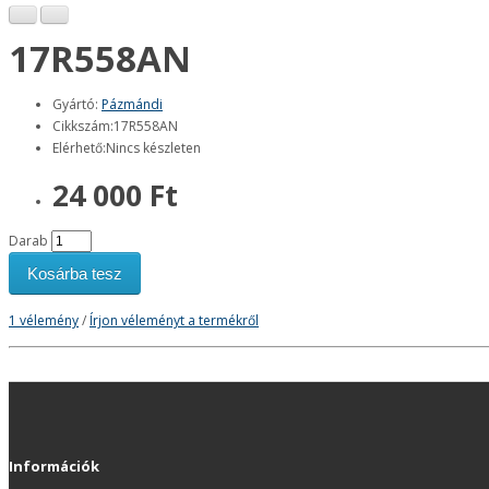
17R558AN
Gyártó:
Pázmándi
Cikkszám:17R558AN
Elérhető:Nincs készleten
24 000 Ft
Darab
Kosárba tesz
1 vélemény
/
Írjon véleményt a termékről
Információk