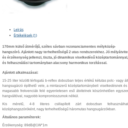
Leírás
Értékelések (1)
170mm
külső átmérőjű, széles sávban rezonanciamentes
mélyközép
-
hangszóró. Ajánlott nagy terhelhetőségű
2 utas
rendszerekhez. Jó mélyátvite
és érzékenység jellemzi, tiszta, jó dinamikus viselkedésű középtartománnyal,
és felhasználási tartományban alacsony harmonikus torzítással.
Ajánlott alkalmazásai:
15-25 liter közötti térfogatú b-reflex dobozban teljes értékű kétutas polc- vagy ál
hangsugárzó építhető vele, a mintaszerű középtartománybeli viselkedésnek és
magasabb frekvenciák felé egyenletesen eső átvitelnek köszönhetően egysze
hangváltóval, nagyobb kompromisszumok nélkül.
Kis méretű, 4-8 literes csillapított zárt dobozban felhasználha
középhangszóróként, nagy terhelhetőségű háromutas hangsugárzókban.
Általános paraméterek:
Érzékenység: 89dB@1W*1m