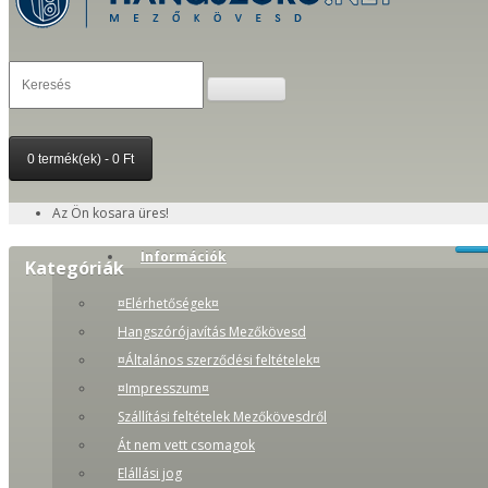
0 termék(ek) - 0 Ft
Az Ön kosara üres!
Információk
Kategóriák
¤Elérhetőségek¤
Hangszórójavítás Mezőkövesd
¤Általános szerződési feltételek¤
¤Impresszum¤
Szállítási feltételek Mezőkövesdről
Át nem vett csomagok
Elállási jog