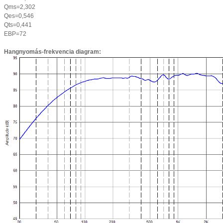
Qms=2,302
Qes=0,546
Qts=0,441
EBP=72
Hangnyomás-frekvencia diagram: