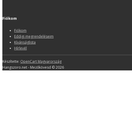
Fiókom
Fiókom
Eddigi megrendeléseim
Kívánságlista
Hírlevél
Készítette:
OpenCart Magyarország
Hangszoro.net - Mezőkövesd © 2026