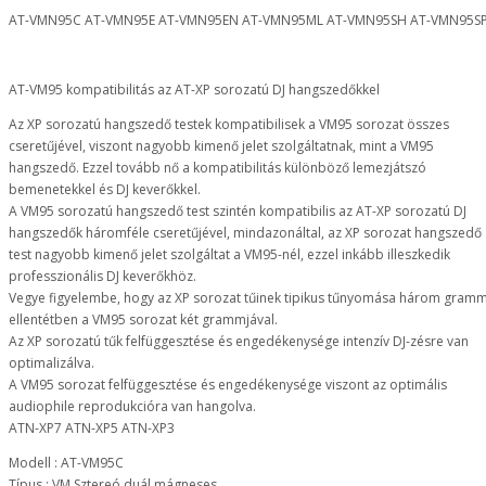
AT-VMN95C AT-VMN95E AT-VMN95EN AT-VMN95ML AT-VMN95SH AT-VMN95S
AT-VM95 kompatibilitás az AT-XP sorozatú DJ hangszedőkkel
Az XP sorozatú hangszedő testek kompatibilisek a VM95 sorozat összes
cseretűjével, viszont nagyobb kimenő jelet szolgáltatnak, mint a VM95
hangszedő. Ezzel tovább nő a kompatibilitás különböző lemezjátszó
bemenetekkel és DJ keverőkkel.
A VM95 sorozatú hangszedő test szintén kompatibilis az AT-XP sorozatú DJ
hangszedők háromféle cseretűjével, mindazonáltal, az XP sorozat hangszedő
test nagyobb kimenő jelet szolgáltat a VM95-nél, ezzel inkább illeszkedik
professzionális DJ keverőkhöz.
Vegye figyelembe, hogy az XP sorozat tűinek tipikus tűnyomása három gramm
ellentétben a VM95 sorozat két grammjával.
Az XP sorozatú tűk felfüggesztése és engedékenysége intenzív DJ-zésre van
optimalizálva.
A VM95 sorozat felfüggesztése és engedékenysége viszont az optimális
audiophile reprodukcióra van hangolva.
ATN-XP7 ATN-XP5 ATN-XP3
Modell : AT-VM95C
Típus : VM Sztereó duál mágneses