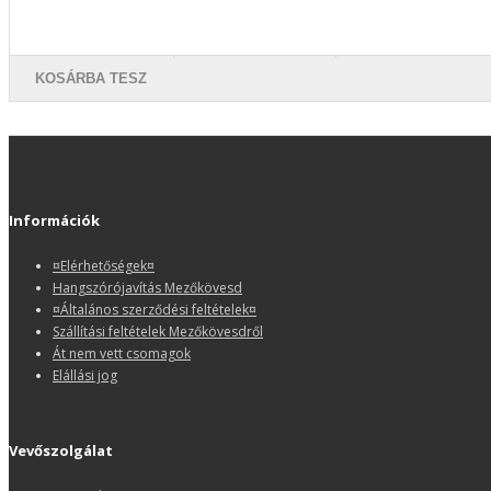
KOSÁRBA TESZ
Információk
¤Elérhetőségek¤
Hangszórójavítás Mezőkövesd
¤Általános szerződési feltételek¤
Szállítási feltételek Mezőkövesdről
Át nem vett csomagok
Elállási jog
Vevőszolgálat