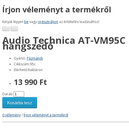
Írjon véleményt a termékről
Kérjük lépjen
be
vagy
regisztráljon
az értékelés leadásához!
Audio Technica AT-VM95C
hangszedő
Gyártó:
Pázmándi
Cikkszám:95c
Elérhető:Raktáron
13 990 Ft
Darab
Kosárba tesz
0 vélemény
/
Írjon véleményt a termékről