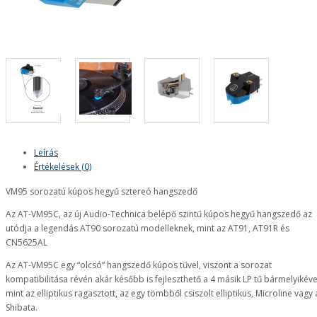
Leírás
Értékelések (0)
VM95 sorozatú kúpos hegyű sztereó hangszedő
Az AT-VM95C, az új Audio-Technica belépő szintű kúpos hegyű hangszedő az
utódja a legendás AT90 sorozatú modelleknek, mint az AT91, AT91R és
CN5625AL
Az AT-VM95C egy “olcsó” hangszedő kúpos tűvel, viszont a sorozat
kompatibilitása révén akár később is fejleszthető a 4 másik LP tű bármelyikéve
mint az elliptikus ragasztott, az egy tömbből csiszolt elliptikus, Microline vagy 
Shibata.