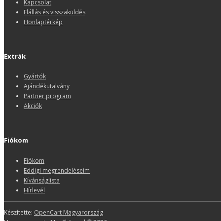
Kapcsolat
Elállás és visszaküldés
Honlaptérkép
Extrák
Gyártók
Ajándékutalvány
Partner program
Akciók
Fiókom
Fiókom
Eddigi megrendeléseim
Kívánságlista
Hírlevél
Készítette:
OpenCart Magyarország