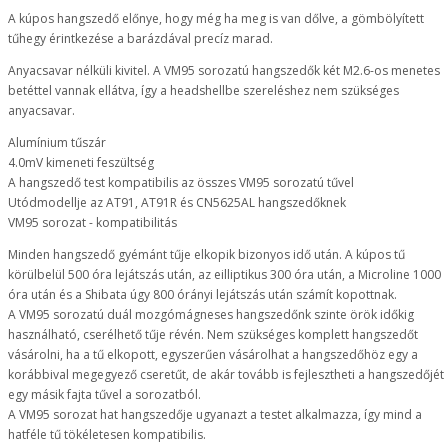
A kúpos hangszedő előnye, hogy még ha meg is van dőlve, a gömbölyített
tűhegy érintkezése a barázdával precíz marad.
Anyacsavar nélküli kivitel. A VM95 sorozatú hangszedők két M2.6-os menetes
betéttel vannak ellátva, így a headshellbe szereléshez nem szükséges
anyacsavar.
Alumínium tűszár
4.0mV kimeneti feszültség
A hangszedő test kompatibilis az összes VM95 sorozatú tűvel
Utódmodellje az AT91, AT91R és CN5625AL hangszedőknek
VM95 sorozat - kompatibilitás
Minden hangszedő gyémánt tűje elkopik bizonyos idő után. A kúpos tű
körülbelül 500 óra lejátszás után, az eilliptikus 300 óra után, a Microline 1000
óra után és a Shibata úgy 800 órányi lejátszás után számít kopottnak.
A VM95 sorozatú duál mozgómágneses hangszedőnk szinte örök időkig
használható, cserélhető tűje révén. Nem szükséges komplett hangszedőt
vásárolni, ha a tű elkopott, egyszerűen vásárolhat a hangszedőhöz egy a
korábbival megegyező cseretűt, de akár tovább is fejlesztheti a hangszedőjét
egy másik fajta tűvel a sorozatból.
A VM95 sorozat hat hangszedője ugyanazt a testet alkalmazza, így mind a
hatféle tű tökéletesen kompatibilis.