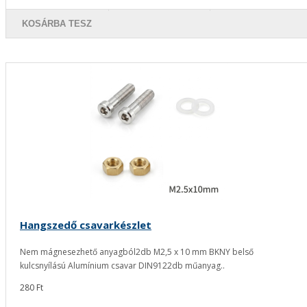
KOSÁRBA TESZ
Hangszedő csavarkészlet
Nem mágnesezhető anyagból2db M2,5 x 10 mm BKNY belső
kulcsnyílású Alumínium csavar DIN9122db műanyag..
280 Ft