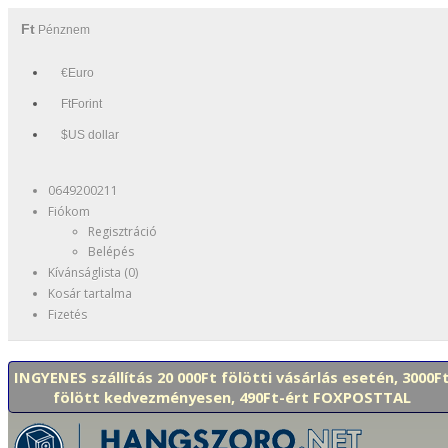
Ft
Pénznem
€Euro
FtForint
$US dollar
0649200211
Fiókom
Regisztráció
Belépés
Kívánságlista (0)
Kosár tartalma
Fizetés
INGYENES szállítás 20 000Ft fölötti vásárlás esetén, 3000F
fölött kedvezményesen, 490Ft-ért FOXPOSTTAL