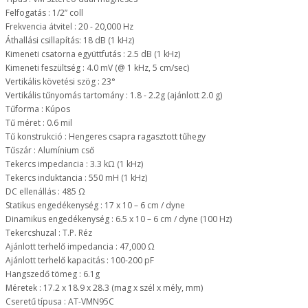
Felfogatás : 1/2” coll
Frekvencia átvitel : 20 - 20,000 Hz
Áthallási csillapítás: 18 dB (1 kHz)
Kimeneti csatorna együttfutás : 2.5 dB (1 kHz)
Kimeneti feszültség : 4.0 mV (@ 1 kHz, 5 cm/sec)
Vertikális követési szög : 23°
Vertikális tűnyomás tartomány : 1.8 - 2.2g (ajánlott 2.0 g)
Tűforma : Kúpos
Tű méret : 0.6 mil
Tű konstrukció : Hengeres csapra ragasztott tűhegy
Tűszár : Alumínium cső
Tekercs impedancia : 3.3 kΩ (1 kHz)
Tekercs induktancia : 550 mH (1 kHz)
DC ellenállás : 485 Ω
Statikus engedékenység : 17 x 10 – 6 cm / dyne
Dinamikus engedékenység : 6.5 x 10 – 6 cm / dyne (100 Hz)
Tekercshuzal : T.P. Réz
Ajánlott terhelő impedancia : 47,000 Ω
Ajánlott terhelő kapacitás : 100-200 pF
Hangszedő tömeg : 6.1g
Méretek : 17.2 x 18.9 x 28.3 (mag x szél x mély, mm)
Cseretű típusa : AT-VMN95C