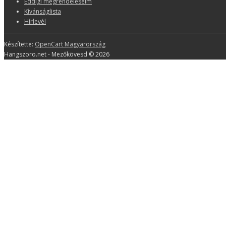
Eddigi megrendeléseim
Kívánságlista
Hírlevél
Készítette:
OpenCart Magyarország
Hangszoro.net - Mezőkövesd © 2026