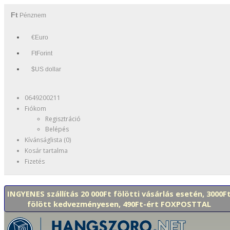
Ft
Pénznem
€Euro
FtForint
$US dollar
0649200211
Fiókom
Regisztráció
Belépés
Kívánságlista (0)
Kosár tartalma
Fizetés
INGYENES szállítás 20 000Ft fölötti vásárlás esetén, 3000F
fölött kedvezményesen, 490Ft-ért FOXPOSTTAL