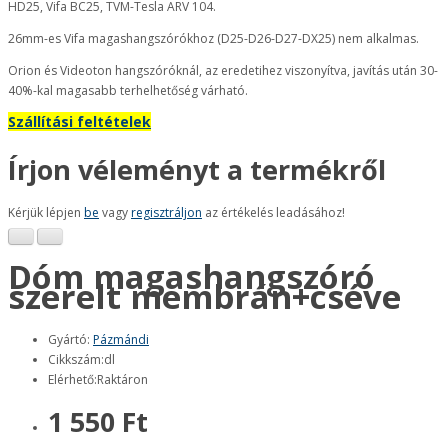
HD25, Vifa BC25, TVM-Tesla ARV 104.
26mm-es Vifa magashangszórókhoz (D25-D26-D27-DX25) nem alkalmas.
Orion és Videoton hangszóróknál, az eredetihez viszonyítva, javítás után 30-
40%-kal magasabb terhelhetőség várható.
Szállítási feltételek
Írjon véleményt a termékről
Kérjük lépjen
be
vagy
regisztráljon
az értékelés leadásához!
Dóm magashangszóró
szerelt membrán+cséve
Gyártó:
Pázmándi
Cikkszám:dl
Elérhető:Raktáron
1 550 Ft