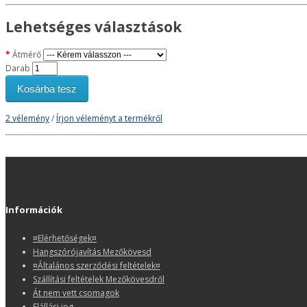
Lehetséges választások
Átmérő
Darab
Kosárba tesz
2 vélemény
/
Írjon véleményt a termékről
Információk
¤Elérhetőségek¤
Hangszórójavítás Mezőkövesd
¤Általános szerződési feltételek¤
Szállítási feltételek Mezőkövesdről
Át nem vett csomagok
Elállási jog