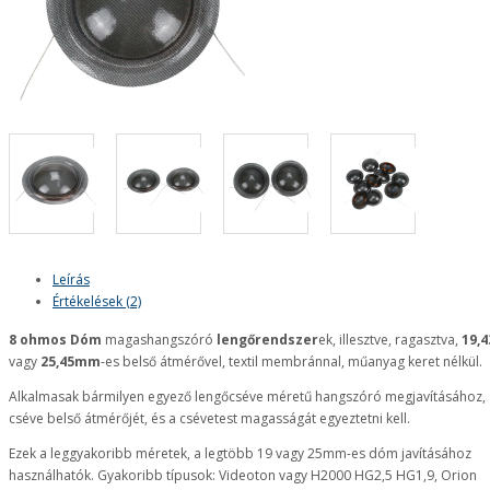
Leírás
Értékelések (2)
8 ohmos Dóm
magashangszóró
lengőrendszer
ek, illesztve, ragasztva,
19,4
vagy
25,45mm
-es belső átmérővel, textil membránnal, műanyag keret nélkül.
Alkalmasak bármilyen egyező lengőcséve méretű hangszóró megjavításához, 
cséve belső átmérőjét, és a csévetest magasságát egyeztetni kell.
Ezek a leggyakoribb méretek, a legtöbb 19 vagy 25mm-es dóm javításához
használhatók. Gyakoribb típusok: Videoton vagy H2000 HG2,5 HG1,9, Orion