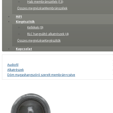
Hab membránszélek (13)
Összes megnézéseMembránszélek
HiFI
Kiegészítők
Kellékek (9)
RLC hangváltó alkatrészek (4)
Összes megnézéseKiegészítők
Kapcsolat
Audiofil
Alkatrészek
Dóm magashangszóró szerelt membrán+cséve