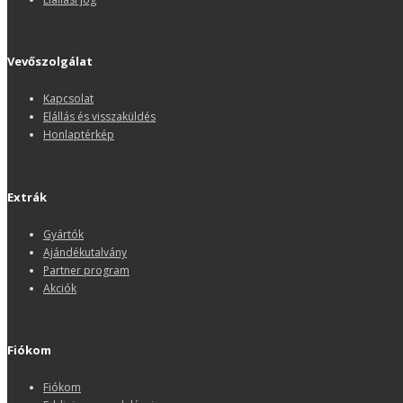
Vevőszolgálat
Kapcsolat
Elállás és visszaküldés
Honlaptérkép
Extrák
Gyártók
Ajándékutalvány
Partner program
Akciók
Fiókom
Fiókom