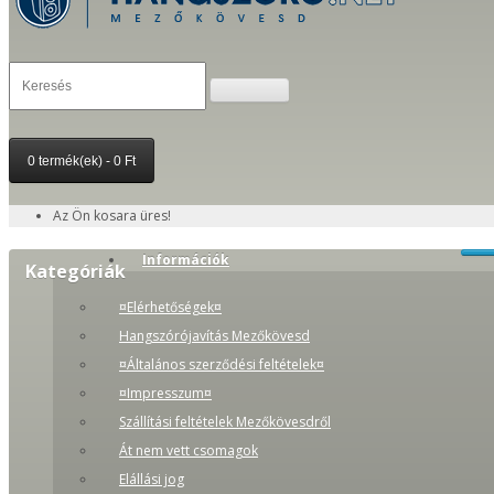
0 termék(ek) - 0 Ft
Az Ön kosara üres!
Információk
Kategóriák
¤Elérhetőségek¤
Hangszórójavítás Mezőkövesd
¤Általános szerződési feltételek¤
¤Impresszum¤
Szállítási feltételek Mezőkövesdről
Át nem vett csomagok
Elállási jog