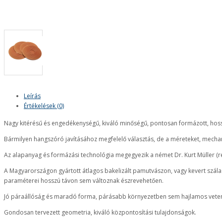
Leírás
Értékelések (0)
Nagy kitérésű és engedékenységű, kiváló minőségű, pontosan formázott, hoss
Bármilyen hangszóró javításához megfelelő választás, de a méreteket, mechani
Az alapanyag és formázási technológia megegyezik a német Dr. Kurt Müller (ré
A Magyarországon gyártott átlagos bakelizált pamutvászon, vagy kevert szálas
paraméterei hosszú távon sem változnak észrevehetően.
Jó páraállóság és maradó forma, párásabb környezetben sem hajlamos vet
Gondosan tervezett geometria, kiváló központosítási tulajdonságok.