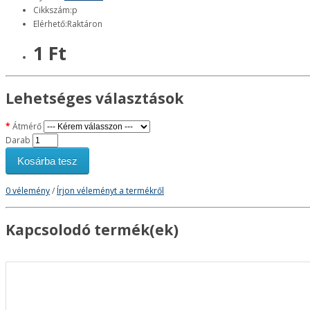
Cikkszám:p
Elérhető:Raktáron
1 Ft
Lehetséges választások
Átmérő
Darab
Kosárba tesz
0 vélemény
/
Írjon véleményt a termékről
Kapcsolodó termék(ek)