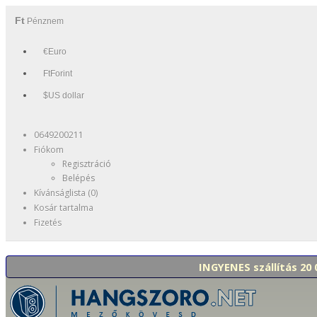
Ft
Pénznem
€Euro
FtForint
$US dollar
0649200211
Fiókom
Regisztráció
Belépés
Kívánságlista (0)
Kosár tartalma
Fizetés
INGYENES szállítás 20