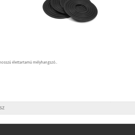
hosszú élettartamú mélyhangszó..
SZ