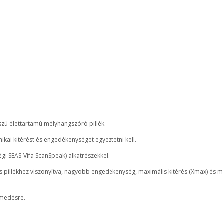
zú élettartamú mélyhangszóró pillék.
kai kitérést és engedékenységet egyeztetni kell.
gi SEAS-Vifa ScanSpeak) alkatrészekkel.
 pillékhez viszonyítva, nagyobb engedékenység, maximális kitérés (Xmax) és me
emedésre.