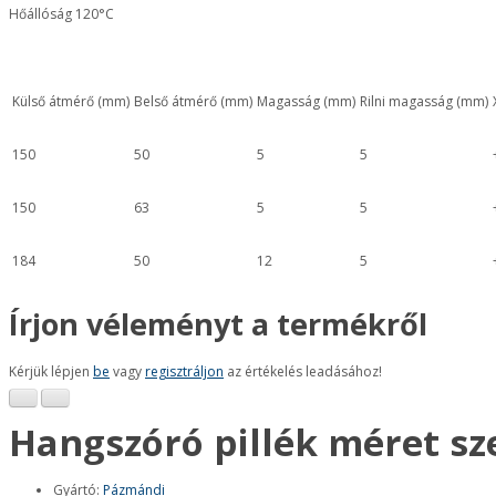
Hőállóság 120°C
Külső átmérő (mm)
Belső átmérő (mm)
Magasság (mm)
Rilni magasság (mm)
150
50
5
5
150
63
5
5
184
50
12
5
Írjon véleményt a termékről
Kérjük lépjen
be
vagy
regisztráljon
az értékelés leadásához!
Hangszóró pillék méret sz
Gyártó:
Pázmándi