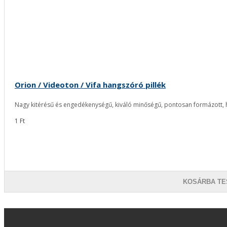
Orion / Videoton / Vifa hangszóró pillék
Nagy kitérésű és engedékenységű, kiváló minőségű, pontosan formázott, 
1 Ft
KOSÁRBA TE