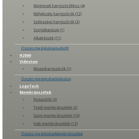
Mágnesek hangszórókhoz (4)
Mélyközép hangszórók (12)
Szélessávú hangszórók (2)
Szolgáltatások (1)
Alkatrészek (11)
Összes megnézéseAudiofil
H2000
Videoton
Magashangszórók (1)
Összes megnézéseVideoton
LogoTech
Membránszélek
Ragasztók (3)
Textil membránszélek (2)
Gumi membránszélek (10)
Hab membránszélek (13)
Összes megnézéseMembránszélek