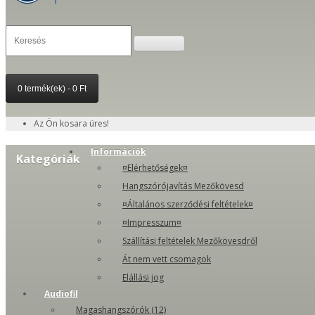
0 termék(ek) - 0 Ft
Az Ön kosara üres!
Információk
Kategóriák
¤Elérhetőségek¤
Hangszórójavítás Mezőkövesd
¤Általános szerződési feltételek¤
¤Impresszum¤
Szállítási feltételek Mezőkövesdről
Át nem vett csomagok
Elállási jog
Audiofil
Magashangszórók (12)