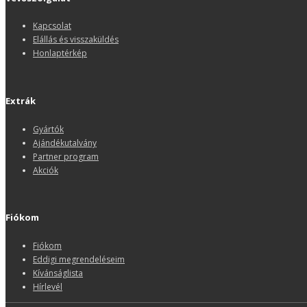
Kapcsolat
Elállás és visszaküldés
Honlaptérkép
Extrák
Gyártók
Ajándékutalvány
Partner program
Akciók
Fiókom
Fiókom
Eddigi megrendeléseim
Kívánságlista
Hírlevél