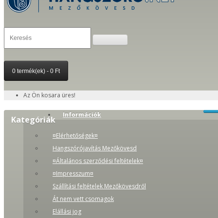
0 termék(ek) - 0 Ft
Az Ön kosara üres!
Információk
Kategóriák
¤Elérhetőségek¤
Hangszórójavítás Mezőkövesd
¤Általános szerződési feltételek¤
¤Impresszum¤
Szállítási feltételek Mezőkövesdről
Át nem vett csomagok
Elállási jog