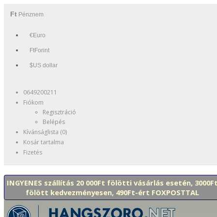
Ft
Pénznem
€Euro
FtForint
$US dollar
0649200211
Fiókom
Regisztráció
Belépés
Kívánságlista (0)
Kosár tartalma
Fizetés
INGYENES szállítás 20 000Ft fölötti vásárlás esetén, 3000F
fölött kedvezményesen, 490Ft-ért FOXPOSTTAL