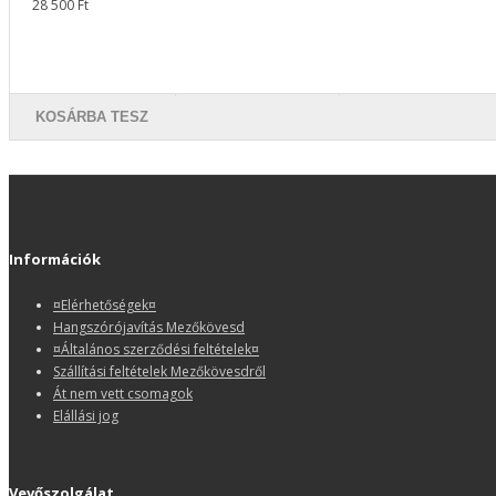
28 500 Ft
KOSÁRBA TESZ
Információk
¤Elérhetőségek¤
Hangszórójavítás Mezőkövesd
¤Általános szerződési feltételek¤
Szállítási feltételek Mezőkövesdről
Át nem vett csomagok
Elállási jog
Vevőszolgálat