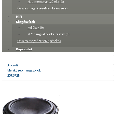
Hab membránszélek (13)
Összes megnézéseMembránszélek
HiFI
Kiegészítők
Kellékek (9)
RLC hangváltó alkatrészek (4)
Összes megnézéseKiegészítők
Kapcsolat
Audiofil
Mélyközép hangszórók
25R672N