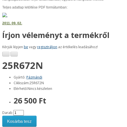
Teljes adatlap letöltése PDF formátumban:
2011. 09. 02.
Írjon véleményt a termékről
Kérjük lépjen
be
vagy
regisztráljon
az értékelés leadásához!
25R672N
Gyártó:
Pázmándi
Cikkszám:25R672N
Elérhető:Nincs készleten
26 500 Ft
Darab
Kosárba tesz