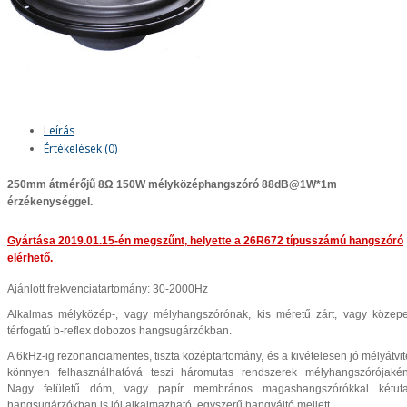
Leírás
Értékelések (0)
250mm átmérőjű 8Ω 150W mélyközéphangszóró 88dB@1W*1m
érzékenységgel.
Gyártása 2019.01.15-én megszűnt, helyette a
26R672
típusszámú hangszóró
elérhető.
Ajánlott frekvenciatartomány: 30-2000Hz
Alkalmas mélyközép-, vagy mélyhangszórónak, kis méretű zárt, vagy közep
térfogatú b-reflex dobozos hangsugárzókban.
A 6kHz-ig rezonanciamentes, tiszta középtartomány, és a kivételesen jó mélyátvit
könnyen felhasználhatóvá teszi háromutas rendszerek mélyhangszórójakén
Nagy felületű dóm, vagy papír membrános magashangszórókkal kétut
hangsugárzókban is jól alkalmazható, egyszerű hangváltó mellett.