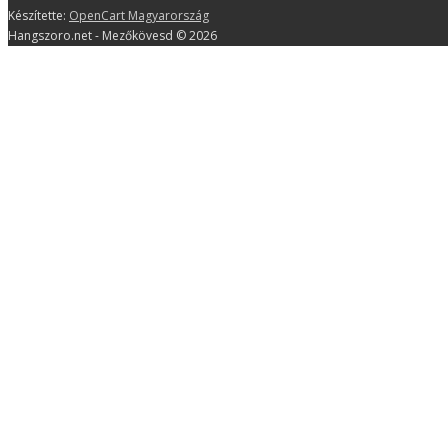
Készítette:
OpenCart Magyarország
Hangszoro.net - Mezőkövesd © 2026