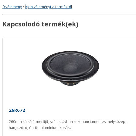
0 vélemény
/
Írjon véleményt a termékről
Kapcsolodó termék(ek)
26R672
260mm külső átmérőjű, szélessávban rezonanciamentes mélyközép-
hangszóró, öntött alumínium kosár..