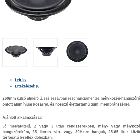
Leírás
Értékelések (0)
260mm
külső átmérőjű, szélessávban rezonanciamentes
mélyközép-hangszóró
öntött
alumínium kosárral
, és hosszú élettartamú
gumi membránszéllel
.
Ajánlott alkalmazásai:
Jó mélyátvitelű,
2 vagy 3 utas
rendszerekben,
mély- vagy mélyköz
hangszóróként,
35 literes zárt
, vagy 30Hz-re hangolt,
25-65 liter
közöt
térfogatú
b-reflex
dobozban.