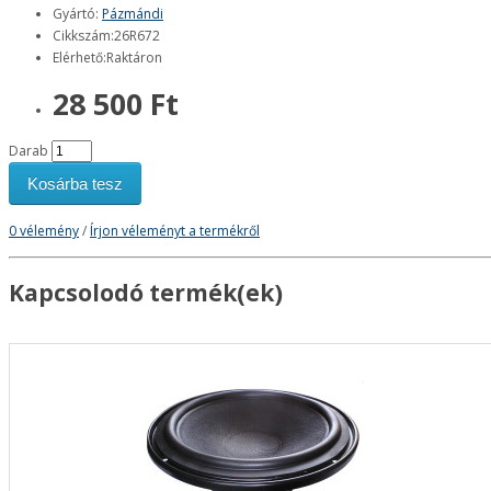
Gyártó:
Pázmándi
Cikkszám:26R672
Elérhető:Raktáron
28 500 Ft
Darab
Kosárba tesz
0 vélemény
/
Írjon véleményt a termékről
Kapcsolodó termék(ek)