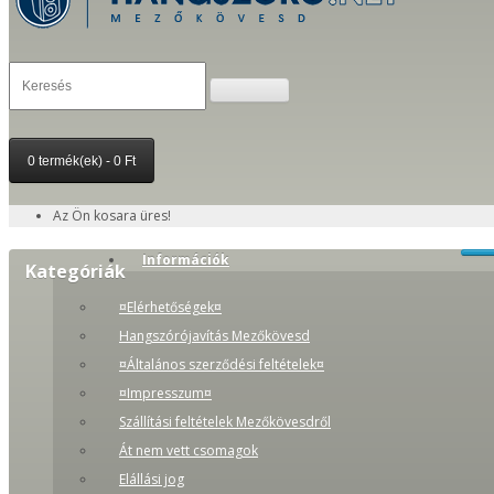
0 termék(ek) - 0 Ft
Az Ön kosara üres!
Információk
Kategóriák
¤Elérhetőségek¤
Hangszórójavítás Mezőkövesd
¤Általános szerződési feltételek¤
¤Impresszum¤
Szállítási feltételek Mezőkövesdről
Át nem vett csomagok
Elállási jog