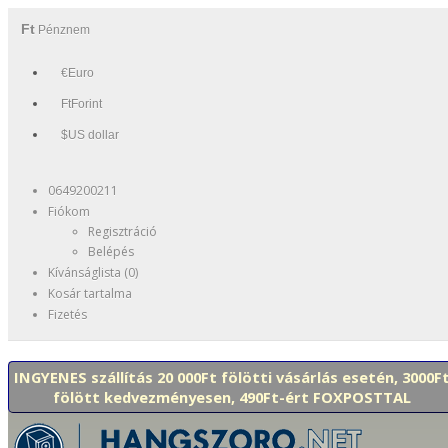
Ft
Pénznem
€Euro
FtForint
$US dollar
0649200211
Fiókom
Regisztráció
Belépés
Kívánságlista (0)
Kosár tartalma
Fizetés
INGYENES szállítás 20 000Ft fölötti vásárlás esetén, 3000F
fölött kedvezményesen, 490Ft-ért FOXPOSTTAL