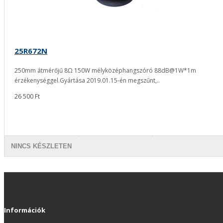
25R672N
250mm átmérőjű 8Ω 150W mélyközéphangszóró 88dB@1W*1m
érzékenységgel.Gyártása 2019.01.15-én megszűnt,..
26 500 Ft
NINCS KÉSZLETEN
Információk