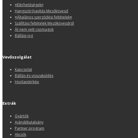
¤Elérhetőségek¤
Hangszórójavítás Mezőkövesd
¤Általános szerződési feltételek¤
Szállítási feltételek Mezőkövesdről
Át nem vett csomagok
Elállási jog
Vevőszolgálat
Kapcsolat
Elállás és visszaküldés
Honlaptérkép
Extrák
Gyártók
Ajándékutalvány
Partner program
Akciók