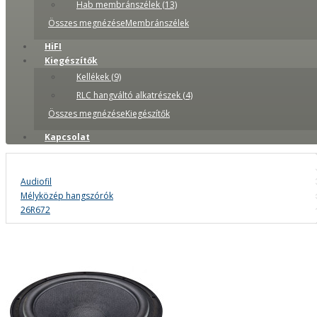
Hab membránszélek (13)
Összes megnézéseMembránszélek
HiFI
Kiegészítők
Kellékek (9)
RLC hangváltó alkatrészek (4)
Összes megnézéseKiegészítők
Kapcsolat
Audiofil
Mélyközép hangszórók
26R672