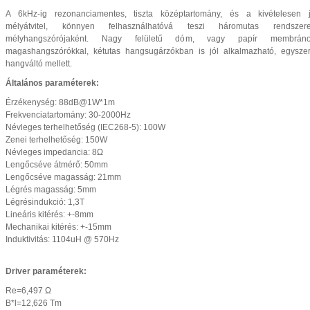
A 6kHz-ig rezonanciamentes, tiszta középtartomány, és a kivételesen 
mélyátvitel, könnyen felhasználhatóvá teszi háromutas rendszer
mélyhangszórójaként. Nagy felületű dóm, vagy papír membrán
magashangszórókkal, kétutas hangsugárzókban is jól alkalmazható, egysze
hangváltó mellett.
Általános paraméterek:
Érzékenység: 88dB@1W*1m
Frekvenciatartomány: 30-2000Hz
Névleges terhelhetőség (IEC268-5): 100W
Zenei terhelhetőség: 150W
Névleges impedancia: 8Ω
Lengőcséve átmérő: 50mm
Lengőcséve magasság: 21mm
Légrés magasság: 5mm
Légrésindukció: 1,3T
Lineáris kitérés: +-8mm
Mechanikai kitérés: +-15mm
Induktivitás: 1104uH @ 570Hz
Driver paraméterek:
Re=6,497 Ω
B*l=12,626 Tm