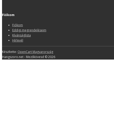
Fiókom
Fiókom
Eddigi megrendeléseim
Kívánságlista
Hírlevél
Készítette:
OpenCart Magyarország
Hangszoro.net - Mezőkövesd © 2026