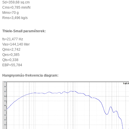
Sd=359,68 sq.cm
Cms=0,785 mm/N
Mms=70 g
Rms=3,496 kg/s
Thiele-Small paraméterek:
fs=21,477 Hz
Vas=144,140 liter
Qms=2,742
Qes=0,385
Qts=0,338
EBP=55,784
Hangnyomás-frekvencia diagram: