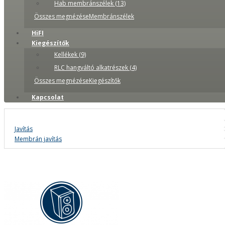
Hab membránszélek (13)
Összes megnézéseMembránszélek
HiFI
Kiegészítők
Kellékek (9)
RLC hangváltó alkatrészek (4)
Összes megnézéseKiegészítők
Kapcsolat
Javítás
Membrán javítás