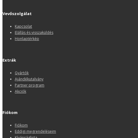
Vevőszolgálat
Kapcsolat
Elállás és visszaküldés
Honlaptérkép
Extrák
Gyártók
Ajándékutalvány
Partner program
Akciók
Fiókom
Fiókom
Eddigi megrendeléseim
Kívánságlista