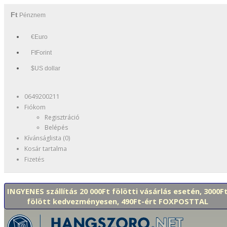
Ft
Pénznem
€Euro
FtForint
$US dollar
0649200211
Fiókom
Regisztráció
Belépés
Kívánságlista (0)
Kosár tartalma
Fizetés
INGYENES szállítás 20 000Ft fölötti vásárlás esetén, 3000F
fölött kedvezményesen, 490Ft-ért FOXPOSTTAL