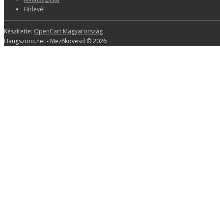
Hírlevél
Készítette:
OpenCart Magyarország
Hangszoro.net - Mezőkövesd © 2026