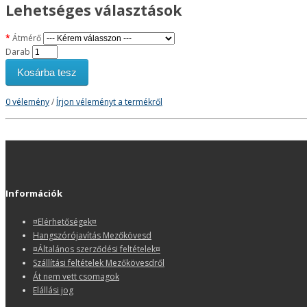
Lehetséges választások
Átmérő
Darab
Kosárba tesz
0 vélemény
/
Írjon véleményt a termékről
Információk
¤Elérhetőségek¤
Hangszórójavítás Mezőkövesd
¤Általános szerződési feltételek¤
Szállítási feltételek Mezőkövesdről
Át nem vett csomagok
Elállási jog