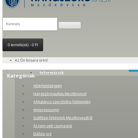
0 termék(ek) - 0 Ft
Az Ön kosara üres!
Információk
Kategóriák
¤Elérhetőségek¤
Hangszórójavítás Mezőkövesd
¤Általános szerződési feltételek¤
¤Impresszum¤
Szállítási feltételek Mezőkövesdről
Át nem vett csomagok
Elállási jog