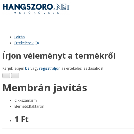
Leírás
Értékelések (0)
Írjon véleményt a termékről
Kérjük lépjen
be
vagy
regisztráljon
az értékelés leadásához!
Membrán javítás
Cikkszám:#m
Elérhető:Raktáron
1 Ft