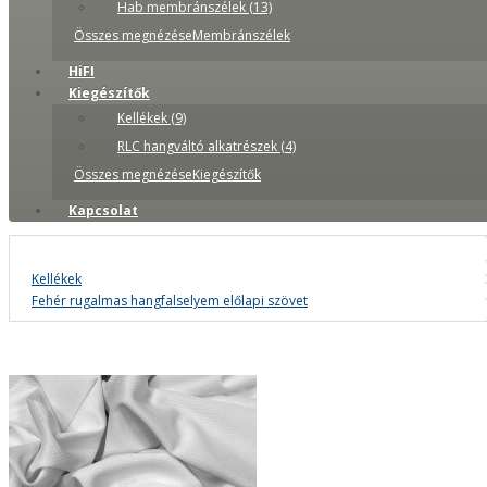
Hab membránszélek (13)
Összes megnézéseMembránszélek
HiFI
Kiegészítők
Kellékek (9)
RLC hangváltó alkatrészek (4)
Összes megnézéseKiegészítők
Kapcsolat
Kellékek
Fehér rugalmas hangfalselyem előlapi szövet