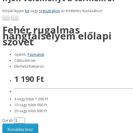
Kérjük lépjen
be
vagy
regisztráljon
az értékelés leadásához!
Fehér rugalmas
hangfalselyem előlapi
szövet
Gyártó:
Pázmándi
Cikkszám:sw
Elérhető:Raktáron
1 190 Ft
4 vagy több 1 090 Ft
10 vagy több 990 Ft
20 vagy több 890 Ft
Darab
Kosárba tesz