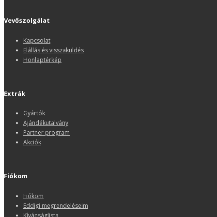
Vevőszolgálat
Kapcsolat
Elállás és visszaküldés
Honlaptérkép
Extrák
Gyártók
Ajándékutalvány
Partner program
Akciók
Fiókom
Fiókom
Eddigi megrendeléseim
Kívánságlista