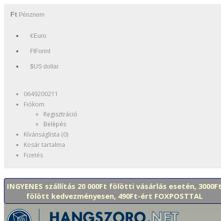
Ft
Pénznem
€Euro
FtForint
$US dollar
0649200211
Fiókom
Regisztráció
Belépés
Kívánságlista (0)
Kosár tartalma
Fizetés
INGYENES szállítás 20 000Ft fölötti vásárlás esetén, 3000F
fölött kedvezményesen, 490Ft-ért FOXPOSTTAL