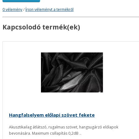
0 vélemény
/
Írjon véleményt a termékről
Kapcsolodó termék(ek)
Hangfalselyem előlapi szövet fekete
Akusztikailag átlátszó, rugalmas szövet, hangsugárzó előlapok
bevonására. Maximum csillapítás 0,2dB ..