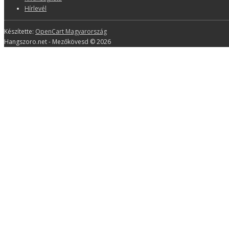
Hírlevél
Készítette:
OpenCart Magyarország
Hangszoro.net - Mezőkövesd © 2026