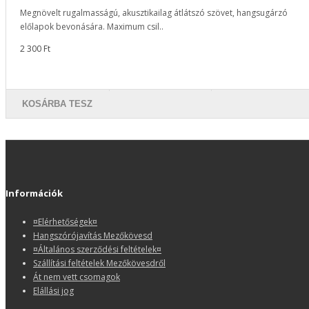
Megnövelt rugalmasságú, akusztikailag átlátszó szövet, hangsugárzó
előlapok bevonására. Maximum csil..
2 300 Ft
KOSÁRBA TESZ
Információk
¤Elérhetőségek¤
Hangszórójavítás Mezőkövesd
¤Általános szerződési feltételek¤
Szállítási feltételek Mezőkövesdről
Át nem vett csomagok
Elállási jog