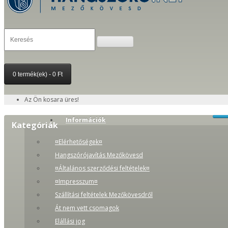
0 termék(ek) - 0 Ft
Az Ön kosara üres!
Információk
Kategóriák
¤Elérhetőségek¤
Hangszórójavítás Mezőkövesd
¤Általános szerződési feltételek¤
¤Impresszum¤
Szállítási feltételek Mezőkövesdről
Át nem vett csomagok
Elállási jog