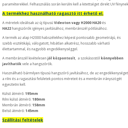
paraméterekkel. Felhasználás során kerülni kell a kitettséget direkt UV fénynek
A termékhez használható ragasztó itt érhető el.
A méretek ideálisak az új típusú
Videoton vagy H2000 HA20
és
HA22
hangszórók igényes javításához, membránszél pótlásához.
A termék az alap H2000 habszélekhez képest pontosabb geometriájú, és
szebb esztétikájú, válogatott, hibátlan alkatrész, hosszabb várható
élettartammal, és nagyobb engedékenységgel.
A membránszél kivételesen
jól központosít
, a szokásostól
könnyebben
javíthatók
vele a hangszórók.
Használható bármilyen típusú hangszóró javításához, de az engedékenységet
a rilni és a ragasztási felületek pontos méreteit és a membrán irányszögét
egyeztetni kell.
Külső átmérő:
195mm
Rilni külső átmérő:
180mm
Membrán átmérő:
158mm
Belső átmérő:
145mm
Szállítási feltételek