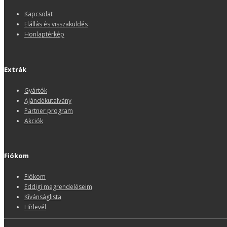
Kapcsolat
Elállás és visszaküldés
Honlaptérkép
Extrák
Gyártók
Ajándékutalvány
Partner program
Akciók
Fiókom
Fiókom
Eddigi megrendeléseim
Kívánságlista
Hírlevél