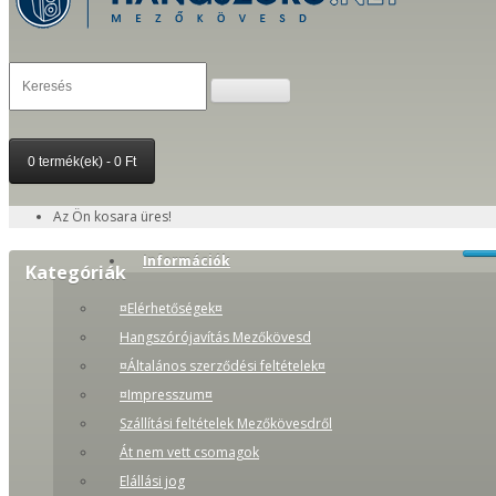
0 termék(ek) - 0 Ft
Az Ön kosara üres!
Információk
Kategóriák
¤Elérhetőségek¤
Hangszórójavítás Mezőkövesd
¤Általános szerződési feltételek¤
¤Impresszum¤
Szállítási feltételek Mezőkövesdről
Át nem vett csomagok
Elállási jog