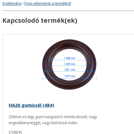
0 vélemény
/
Írjon véleményt a termékről
Kapcsolodó termék(ek)
HA20 gumiszél (484)
200mm-es lágy gumi hangszóró membránszél, nagy
engedékenységgel, nagy kitéréssel és&n..
3 500 Ft