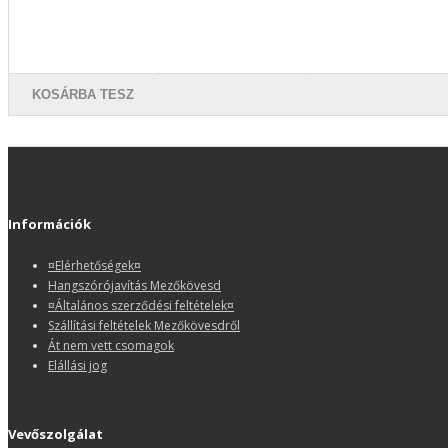
KOSÁRBA TESZ
Információk
¤Elérhetőségek¤
Hangszórójavítás Mezőkövesd
¤Általános szerződési feltételek¤
Szállítási feltételek Mezőkövesdről
Át nem vett csomagok
Elállási jog
Vevőszolgálat