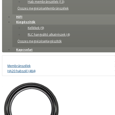
Hab membránszélek (13)
Összes megnézéseMembránszélek
HiFI
Kiegészítők
Kellékek (9)
RLC hangváltó alkatrészek (4)
Összes megnézéseKiegészítők
Kapcsolat
Membránszélek
HA20 habszél (484)