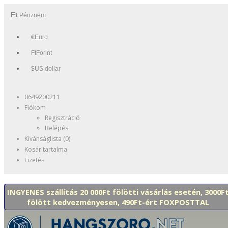
Ft
Pénznem
€Euro
FtForint
$US dollar
0649200211
Fiókom
Regisztráció
Belépés
Kívánságlista (0)
Kosár tartalma
Fizetés
INGYENES szállítás 20 000Ft fölötti vásárlás esetén, 3000F
fölött kedvezményesen, 490Ft-ért FOXPOSTTAL