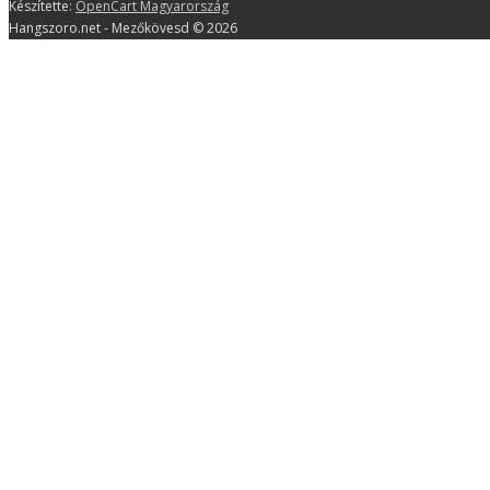
Készítette:
OpenCart Magyarország
Hangszoro.net - Mezőkövesd © 2026