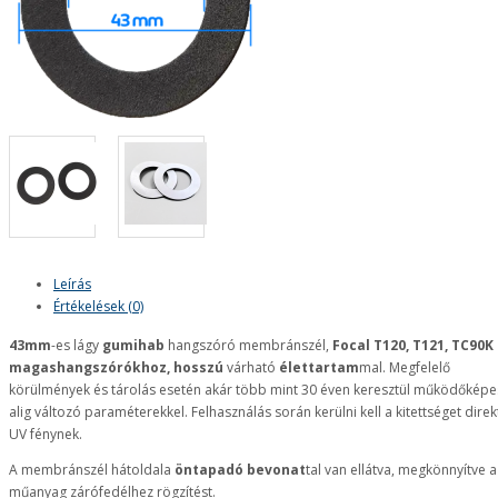
Leírás
Értékelések (0)
43mm
-es lágy
gumihab
hangszóró membránszél,
Focal T120, T121, TC90K
magashangszórókhoz,
hosszú
várható
élettartam
mal. Megfelelő
körülmények és tárolás esetén akár több mint 30 éven keresztül működőképe
alig változó paraméterekkel. Felhasználás során kerülni kell a kitettséget direk
UV fénynek.
A membránszél hátoldala
öntapadó bevonat
tal van ellátva, megkönnyítve a
műanyag zárófedélhez rögzítést.