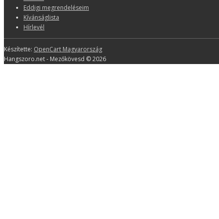
Eddigi megrendeléseim
Kívánságlista
Hírlevél
Készítette:
OpenCart Magyarország
Hangszoro.net - Mezőkövesd © 2026