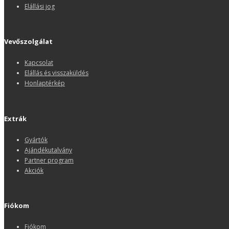
Elállási jog
Vevőszolgálat
Kapcsolat
Elállás és visszaküldés
Honlaptérkép
Extrák
Gyártók
Ajándékutalvány
Partner program
Akciók
Fiókom
Fiókom