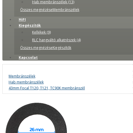
Hab membránszélek (13)
Összes megnézéseMembránszélek
HiFI
Kiegészítők
Kellékek (9)
RLC hangváltó alkatrészek (4)
Összes megnézéseKiegészítők
Kapcsolat
Membránszélek
Hab membránszélek
43mm Focal T120, T121, TC90K membránszél