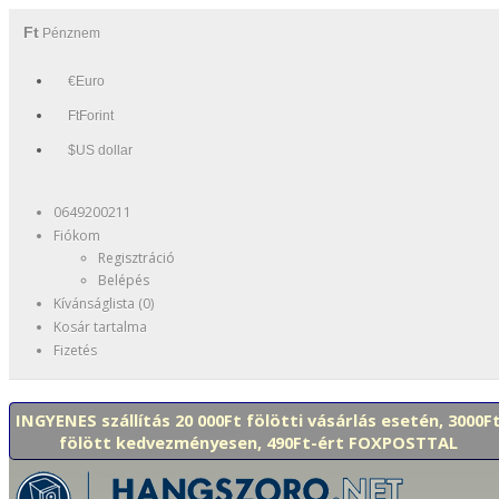
Ft
Pénznem
€Euro
FtForint
$US dollar
0649200211
Fiókom
Regisztráció
Belépés
Kívánságlista (0)
Kosár tartalma
Fizetés
INGYENES szállítás 20 000Ft fölötti vásárlás esetén, 3000F
fölött kedvezményesen, 490Ft-ért FOXPOSTTAL