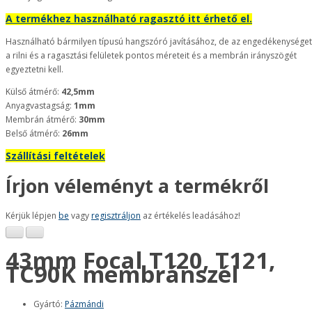
A termékhez használható ragasztó itt érhető el.
Használható bármilyen típusú hangszóró javításához, de az engedékenységet
a rilni és a ragasztási felületek pontos méreteit és a membrán irányszögét
egyeztetni kell.
Külső átmérő:
42,5mm
Anyagvastagság:
1mm
Membrán átmérő:
30mm
Belső átmérő:
26mm
Szállítási feltételek
Írjon véleményt a termékről
Kérjük lépjen
be
vagy
regisztráljon
az értékelés leadásához!
43mm Focal T120, T121,
TC90K membránszél
Gyártó:
Pázmándi