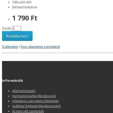
Cikkszám:43h
Elérhető:Raktáron
1 790 Ft
Darab
Kosárba tesz
0 vélemény
/
Írjon véleményt a termékről
Információk
¤Elérhetőségek¤
Hangszórójavítás Mezőkövesd
¤Általános szerződési feltételek¤
Szállítási feltételek Mezőkövesdről
Át nem vett csomagok