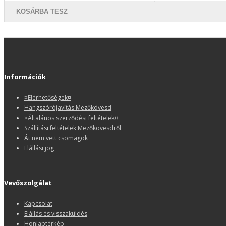
KOSÁRBA TESZ
Információk
¤Elérhetőségek¤
Hangszórójavítás Mezőkövesd
¤Általános szerződési feltételek¤
Szállítási feltételek Mezőkövesdről
Át nem vett csomagok
Elállási jog
Vevőszolgálat
Kapcsolat
Elállás és visszaküldés
Honlaptérkép