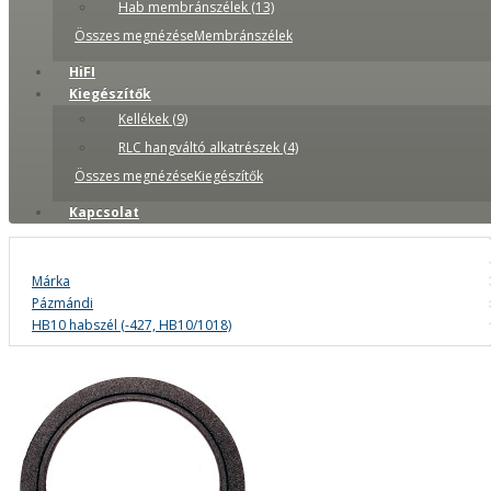
Hab membránszélek (13)
Összes megnézéseMembránszélek
HiFI
Kiegészítők
Kellékek (9)
RLC hangváltó alkatrészek (4)
Összes megnézéseKiegészítők
Kapcsolat
Márka
Pázmándi
HB10 habszél (-427, HB10/1018)