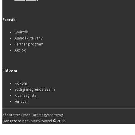
Extrák
Gyártók
Ajándékutalvány
Partner program
Akciók
Fiókom
Fiókom
Eddigi megrendeléseim
Kívánságlista
Hírlevél
Készítette:
OpenCart Magyarország
Hangszoro.net - Mezőkövesd © 2026