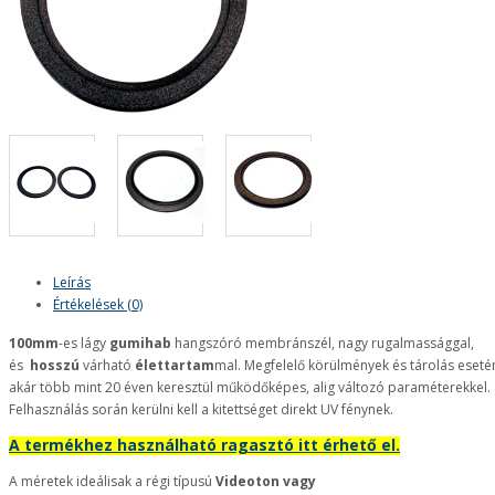
Leírás
Értékelések (0)
100mm
-es lágy
gumihab
hangszóró membránszél, nagy rugalmassággal,
és
hosszú
várható
élettartam
mal. Megfelelő körülmények és tárolás eseté
akár több mint 20 éven keresztül működőképes, alig változó paraméterekkel.
Felhasználás során kerülni kell a kitettséget direkt UV fénynek.
A termékhez használható ragasztó itt érhető el.
A méretek ideálisak a régi típusú
Videoton vagy