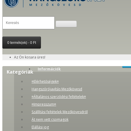
0 termék(ek) - 0 Ft
Az Ön kosara üres!
Információk
Kategóriák
¤Elérhetőségek¤
Hangszórójavítás Mezőkövesd
¤Általános szerződési feltételek¤
¤Impresszum¤
Szállítási feltételek Mezőkövesdről
Át nem vett csomagok
Elállási jog