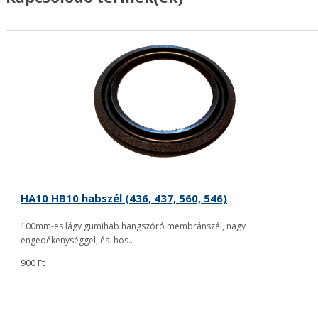
HA10 HB10 habszél (436, 437, 560, 546)
100mm-es lágy gumihab hangszóró membránszél, nagy
engedékenységgel, és hos..
900 Ft