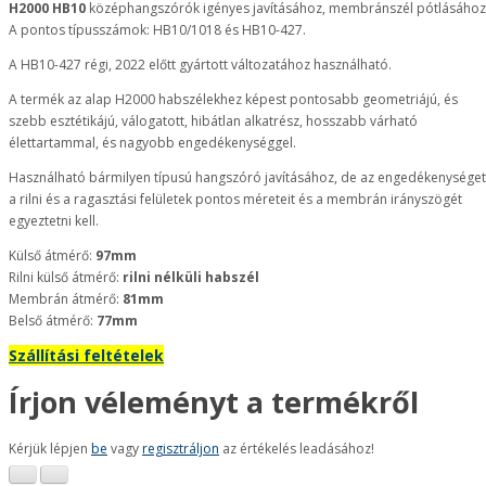
H2000
HB10
középhangszórók igényes javításához, membránszél pótlásához
A pontos típusszámok: HB10/1018 és HB10-427.
A HB10-427 régi, 2022 előtt gyártott változatához használható.
A termék az alap H2000 habszélekhez képest pontosabb geometriájú, és
szebb esztétikájú, válogatott, hibátlan alkatrész, hosszabb várható
élettartammal, és nagyobb engedékenységgel.
Használható bármilyen típusú hangszóró javításához, de az engedékenységet
a rilni és a ragasztási felületek pontos méreteit és a membrán irányszögét
egyeztetni kell.
Külső átmérő:
97mm
Rilni külső átmérő:
rilni nélküli habszél
Membrán átmérő:
81mm
Belső átmérő:
77mm
Szállítási feltételek
Írjon véleményt a termékről
Kérjük lépjen
be
vagy
regisztráljon
az értékelés leadásához!