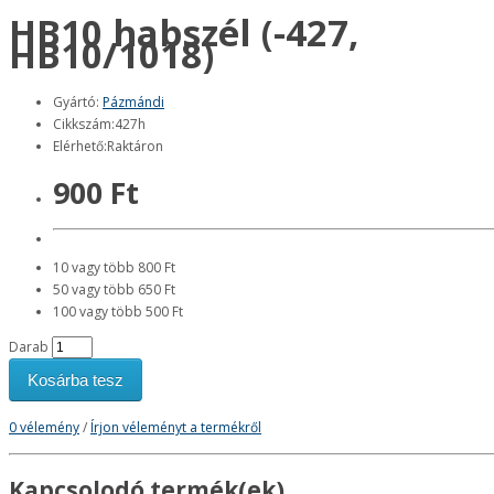
HB10 habszél (-427,
HB10/1018)
Gyártó:
Pázmándi
Cikkszám:427h
Elérhető:Raktáron
900 Ft
10 vagy több 800 Ft
50 vagy több 650 Ft
100 vagy több 500 Ft
Darab
Kosárba tesz
0 vélemény
/
Írjon véleményt a termékről
Kapcsolodó termék(ek)