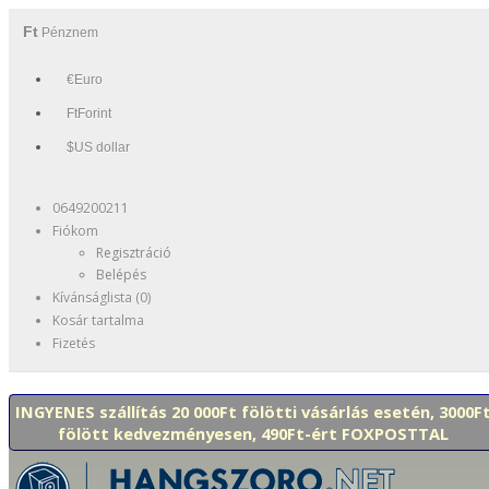
Ft
Pénznem
€Euro
FtForint
$US dollar
0649200211
Fiókom
Regisztráció
Belépés
Kívánságlista (0)
Kosár tartalma
Fizetés
INGYENES szállítás 20 000Ft fölötti vásárlás esetén, 3000F
fölött kedvezményesen, 490Ft-ért FOXPOSTTAL