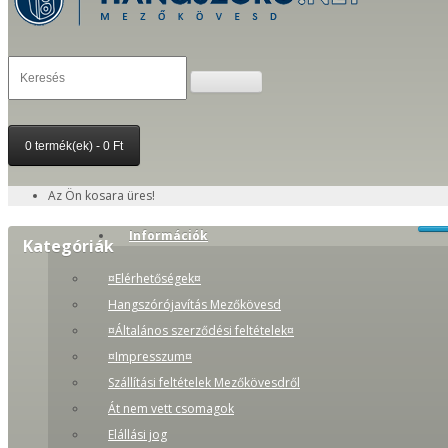
0 termék(ek) - 0 Ft
Az Ön kosara üres!
Információk
Kategóriák
¤Elérhetőségek¤
Hangszórójavítás Mezőkövesd
¤Általános szerződési feltételek¤
¤Impresszum¤
Szállítási feltételek Mezőkövesdről
Át nem vett csomagok
Elállási jog