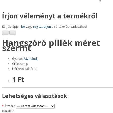
7
Írjon véleményt a termékről
Kérjük lépjen
be
vagy
regisztráljon
az értékelés leadásához!
Hangszóró pillék méret
szerint
Gyártó:
Pázmándi
Cikkszám:p
Elérhető:Raktáron
1 Ft
Lehetséges választások
Átmérő
Darab