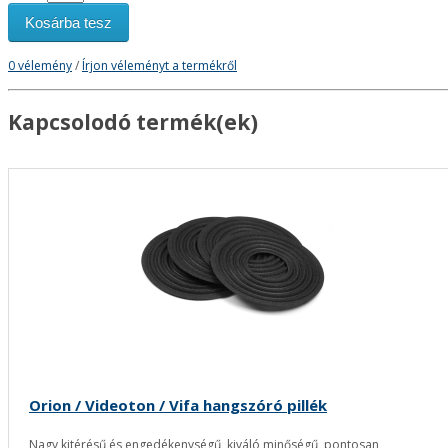
Kosárba tesz
0 vélemény
/
Írjon véleményt a termékről
Kapcsolodó termék(ek)
Orion / Videoton / Vifa hangszóró pillék
Nagy kitérésű és engedékenységű, kiváló minőségű, pontosan