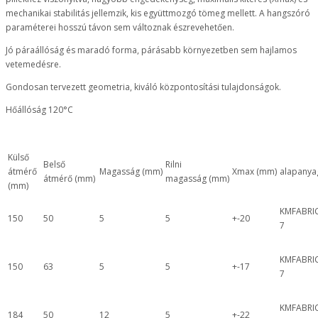
mechanikai stabilitás jellemzik, kis együttmozgó tömeg mellett. A hangszóró
paraméterei hosszú távon sem változnak észrevehetően.
Jó páraállóság és maradó forma, párásabb környezetben sem hajlamos
vetemedésre.
Gondosan tervezett geometria, kiváló központosítási tulajdonságok.
Hőállóság 120°C
Külső
Belső
Rilni
átmérő
Magasság (mm)
Xmax (mm)
alapanya
átmérő (mm)
magasság (mm)
(mm)
KMFABRI
150
50
5
5
+-20
7
KMFABRI
150
63
5
5
+-17
7
KMFABRI
184
50
12
5
+-22