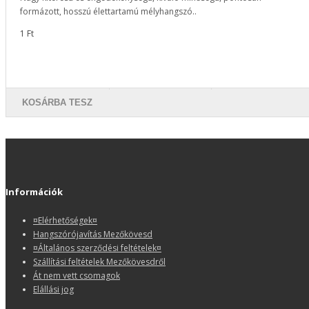
formázott, hosszú élettartamú mélyhangszó..
1 Ft
KOSÁRBA TESZ
Információk
¤Elérhetőségek¤
Hangszórójavítás Mezőkövesd
¤Általános szerződési feltételek¤
Szállítási feltételek Mezőkövesdről
Át nem vett csomagok
Elállási jog