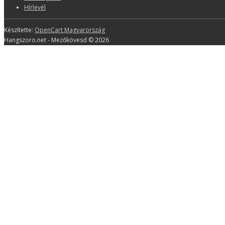
Hírlevél
Készítette:
OpenCart Magyarország
Hangszoro.net - Mezőkövesd © 2026