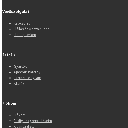
Vevőszolgálat
Kapcsolat
Elállás és visszaküldés
Honlaptérkép
Extrák
Gyártók
Ajándékutalvány
Partner program
Akciók
Fiókom
Fiókom
Eddigi megrendeléseim
Kívánságlista