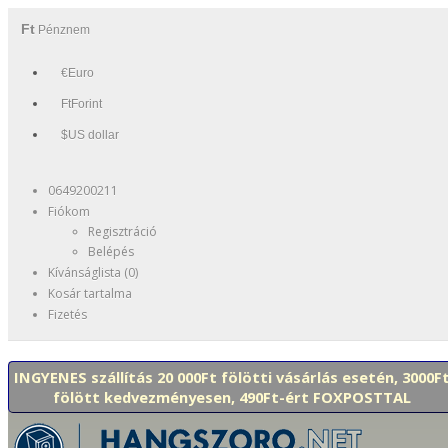
Ft
Pénznem
€Euro
FtForint
$US dollar
0649200211
Fiókom
Regisztráció
Belépés
Kívánságlista (0)
Kosár tartalma
Fizetés
INGYENES szállítás 20 000Ft fölötti vásárlás esetén, 3000F
fölött kedvezményesen, 490Ft-ért FOXPOSTTAL