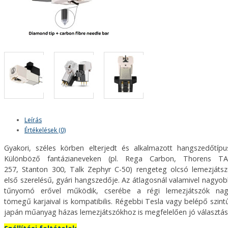
Leírás
Értékelések (0)
Gyakori, széles körben elterjedt és alkalmazott hangszedőtípu
Különböző fantázianeveken (pl. Rega Carbon,
Thorens TA
257,
Stanton 300, Talk Zephyr C-50) rengeteg olcsó lemezjáts
első szerelésű, gyári hangszedője. Az átlagosnál valamivel nagyo
tűnyomó erővel működik, cserébe a régi lemezjátszók nag
tömegű karjaival is kompatibilis. Régebbi Tesla vagy belépő szint
japán műanyag házas lemezjátszókhoz is megfelelően jó választás