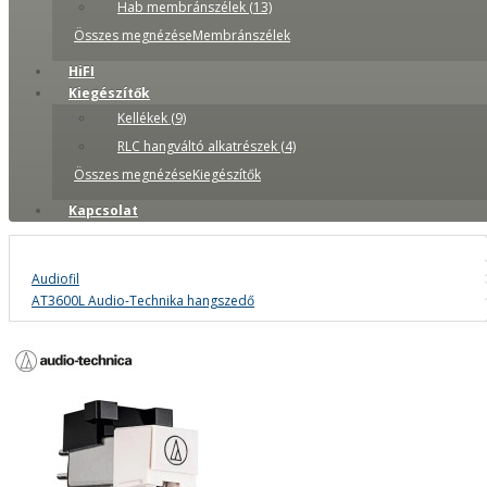
Hab membránszélek (13)
Összes megnézéseMembránszélek
HiFI
Kiegészítők
Kellékek (9)
RLC hangváltó alkatrészek (4)
Összes megnézéseKiegészítők
Kapcsolat
Audiofil
AT3600L Audio-Technika hangszedő