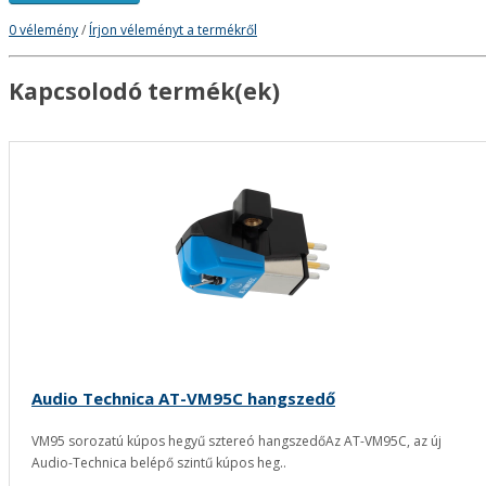
0 vélemény
/
Írjon véleményt a termékről
Kapcsolodó termék(ek)
Audio Technica AT-VM95C hangszedő
VM95 sorozatú kúpos hegyű sztereó hangszedőAz AT-VM95C, az új
Audio-Technica belépő szintű kúpos heg..