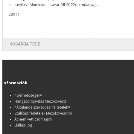
kulcsnyílású Alumínium csavar DIN9122db műanyag..
280 Ft
KOSÁRBA TESZ
Információk
¤Elérhetőségek¤
Hangszórójavítás Mezőkövesd
¤Általános szerződési feltételek¤
Szállítási feltételek Mezőkövesdről
Át nem vett csomagok
Elállási jog