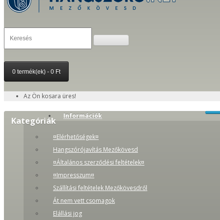
0 termék(ek) - 0 Ft
Az Ön kosara üres!
Információk
Kategóriák
¤Elérhetőségek¤
Hangszórójavítás Mezőkövesd
¤Általános szerződési feltételek¤
¤Impresszum¤
Szállítási feltételek Mezőkövesdről
Át nem vett csomagok
Elállási jog