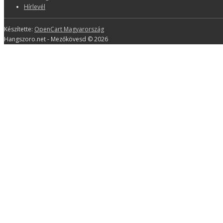
Hírlevél
Készítette:
OpenCart Magyarország
Hangszoro.net - Mezőkövesd © 2026