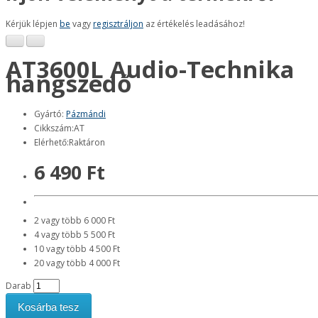
Kérjük lépjen
be
vagy
regisztráljon
az értékelés leadásához!
AT3600L Audio-Technika
hangszedő
Gyártó:
Pázmándi
Cikkszám:AT
Elérhető:Raktáron
6 490 Ft
2 vagy több 6 000 Ft
4 vagy több 5 500 Ft
10 vagy több 4 500 Ft
20 vagy több 4 000 Ft
Darab
Kosárba tesz