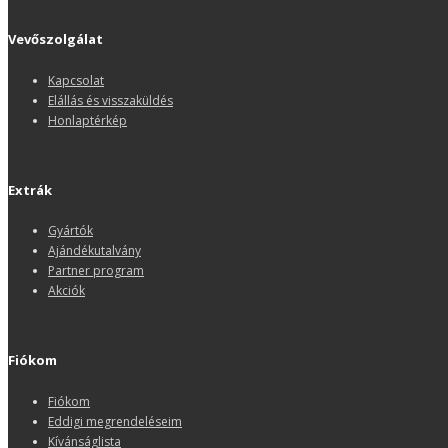
Vevőszolgálat
Kapcsolat
Elállás és visszaküldés
Honlaptérkép
Extrák
Gyártók
Ajándékutalvány
Partner program
Akciók
Fiókom
Fiókom
Eddigi megrendeléseim
Kívánságlista