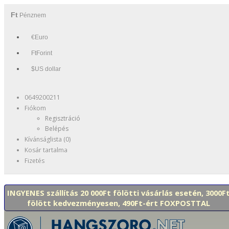
Ft
Pénznem
€Euro
FtForint
$US dollar
0649200211
Fiókom
Regisztráció
Belépés
Kívánságlista (0)
Kosár tartalma
Fizetés
INGYENES szállítás 20 000Ft fölötti vásárlás esetén, 3000F
fölött kedvezményesen, 490Ft-ért FOXPOSTTAL