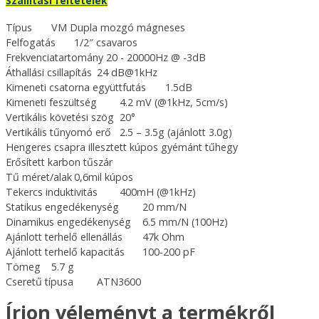
Szállítási feltételek
Típus
VM Dupla mozgó mágneses
Felfogatás
1/2″ csavaros
Frekvenciatartomány 20 - 20000Hz @ -3dB
Áthallási csillapítás
24 dB@1kHz
Kimeneti csatorna együttfutás
1.5dB
Kimeneti feszültség
4.2 mV (@1kHz, 5cm/s)
Vertikális követési szög
20°
Vertikális tűnyomó erő
2.5 – 3.5g (ajánlott 3.0g)
Hengeres csapra illesztett kúpos gyémánt tűhegy
Erősített karbon tűszár
Tű méret/alak
0,6mil kúpos
Tekercs induktivitás
400mH (@1kHz)
Statikus engedékenység
20 mm/N
Dinamikus engedékenység
6.5 mm/N (100Hz)
Ajánlott terhelő ellenállás
47k Ohm
Ajánlott terhelő kapacitás
100-200 pF
Tömeg
5.7 g
Cseretű típusa
ATN3600
Írjon véleményt a termékről